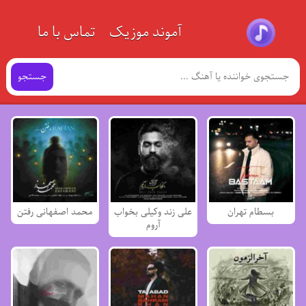
آموند موزیک
تماس با ما
جستجو
بسطام تهران
علی زند وکیلی بخواب
محمد اصفهانی رفتن
آروم