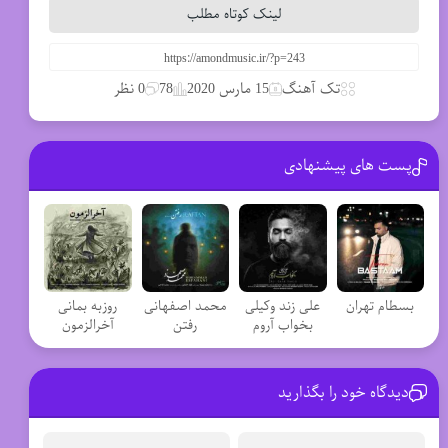
لینک کوتاه مطلب
تک آهنگ
15 مارس 2020
78
0 نظر
پست های پیشنهادی
بسطام تهران
علی زند وکیلی
محمد اصفهانی
روزبه بمانی
بخواب آروم
رفتن
آخرالزمون
دیدگاه خود را بگذارید