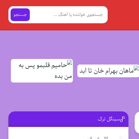
جستجو
سینگل ترک