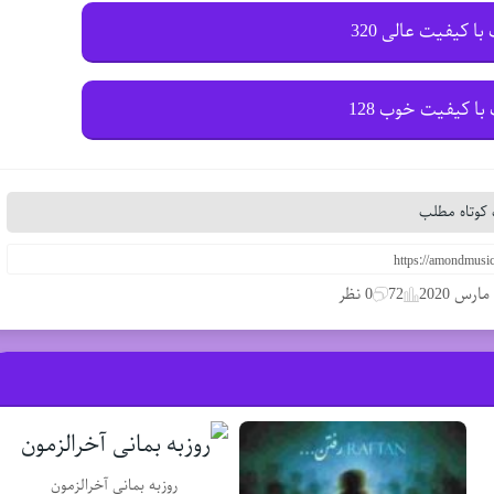
با کیفیت عالی 320
با کیفیت خوب 128
کوتاه مطلب
72
0 نظر
روزبه بمانی آخرالزمون