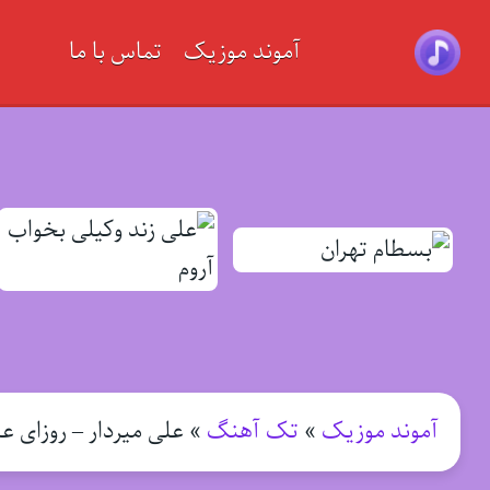
آموند موزیک
تماس با ما
آموند موزیک
»
تک آهنگ
»
علی میردار – روزای 