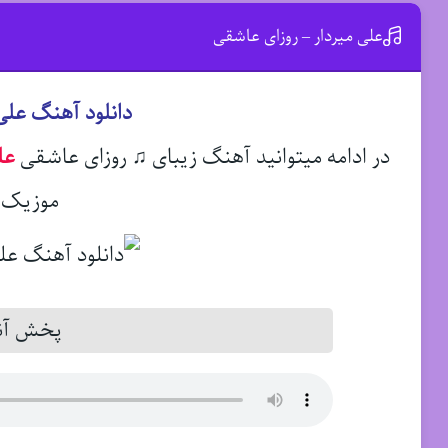
علی میردار – روزای عاشقی
دانلود آهنگ علی
در ادامه میتوانید آهنگ زیبای ♫ روزای عاشقی
عل
موزیک د
پخش آنل