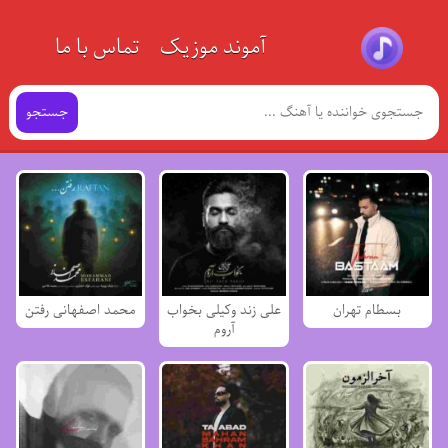
آموند موزیک
تماس با ما
جستجو
بسطام تهران
علی زند وکیلی بخواب
محمد اصفهانی رفتن
آروم