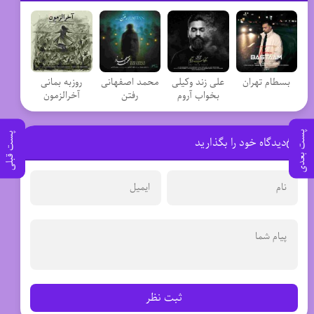
بسطام تهران
علی زند وکیلی
محمد اصفهانی
روزبه بمانی
بخواب آروم
رفتن
آخرالزمون
پست بعدی
پست قبلی
دیدگاه خود را بگذارید
ثبت نظر