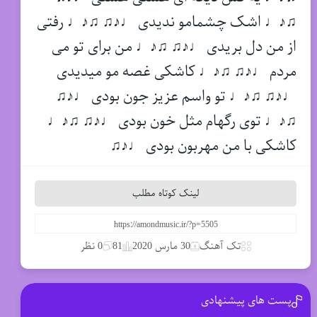
♫♪♩ اشک چشمامو ندیدی ♩♪♫ ♫♪♩ رفتی
از من دل بریدی ♩♪♫ ♫♪♩ من برای تو می
مردم ♩♪♫ ♫♪♩ کاشکی غصه مو میدیدی
♩♪♫ ♫♪♩ تو واسم عزیز جون بودی ♩♪♫
♫♪♩ توی رگهام مثل خون بودی ♩♪♫ ♫♪♩
کاشکی با من مهربون بودی ♩♪♫
لینک کوتاه مطلب
تک آهنگ
30 مارس 2020
81
0 نظر
پست های پیشنهادی