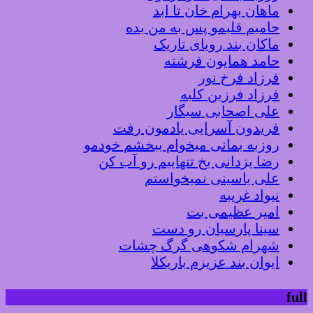
ماهان بهرام خان تا ابد
حامیم قلبمو پس به من بده
ماکان بند رویای تاریک
حامد همایون فرشته
فرزاد فرخ نور
فرزاد فرزین کلبه
علی اصحابی سیگار
فریدون آسرایی یادمون رفت
روزبه بمانی میخوام ببخشم خودمو
رضا یزدانی یخ تنهاییم رو آب کن
علی یاسینی نمیخواستم
نیواد غریبه
امیر عظیمی بت
سینا پارسیان رو دست
شهرام شکوهی گرگ چشات
ایوان بند عزیزم باریکلا
full