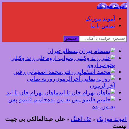
آموند موزیک
آموند موزیک
تماس با ما
جستجو
بسطام تهران
علی زند وکیلی
بخواب آروم
محمد اصفهانی رفتن
روزبه بمانی
آخرالزمون
ماهان بهرام خان تا ابد
حامیم قلبمو پس
به من بده
آموند موزیک
»
تک آهنگ
»
علی عبدالمالکی بی جهت
نیست