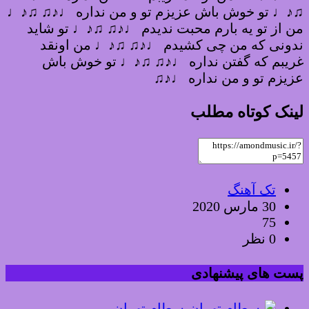
♫♪♩ تو خوش باش عزیزم تو و من نداره ♩♪♫ ♫♪♩
من از تو یه بارم محبت ندیدم ♩♪♫ ♫♪♩ تو شاید
ندونی که من چی کشیدم ♩♪♫ ♫♪♩ من اونقد
غریبم که گفتن نداره ♩♪♫ ♫♪♩ تو خوش باش
عزیزم تو و من نداره ♩♪♫
لینک کوتاه مطلب
تک آهنگ
30 مارس 2020
75
0 نظر
پست های پیشنهادی
بسطام تهران