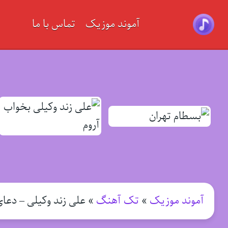
آموند موزیک
تماس با ما
آموند موزیک
»
تک آهنگ
»
علی زند وکیلی – دعا