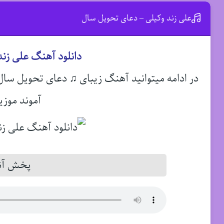
علی زند وکیلی – دعای تحویل سال
دانلود آهنگ علی زن
در ادامه میتوانید آهنگ زیبای ♫ دعای تحویل سا
آموند موزی
پخش آنل