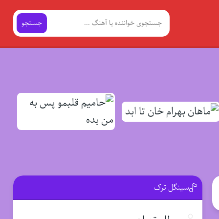
جستجو
سینگل ترک