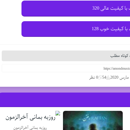
با کیفیت عالی 320
با کیفیت خوب 128
کوتاه مطلب
54
0 نظر
روزبه بمانی آخرالزمون