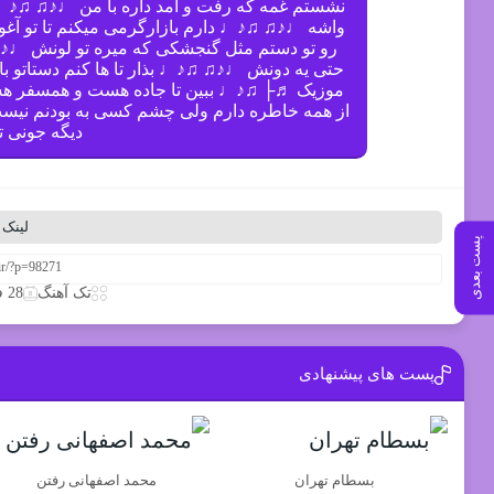
نشستم غمه كه رفت و آمد داره با من ♩♪♫ ♫♪♩ 
واشه ♩♪♫ ♫♪♩ دارم بازارگرمی میكنم تا تو آ
رو تو دستم مثل گنجشكی كه میره تو لونش ♩♪♫
حتی یه دونش ♩♪♫ ♫♪♩ بذار تا ها كنم دستاتو 
موزیک ♬├ ♫♪♩ ببین تا جاده هست و همسفر ه
از همه خاطره دارم ولی چشم كسی به بودنم نی
دیگه جونى 
لینک 
پست بعدی
تک آهنگ
28 فوریه 2026
پست های پیشنهادی
بسطام تهران
محمد اصفهانی رفتن