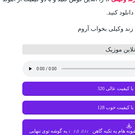
انلود کنید.
لاین موزیک
با کیفیت عالی 320
با کیفیت خوب 128
نه هام یه تكیه گاهن ♩♪♫ ♫♪♩ یه گوشه توى تنهایی