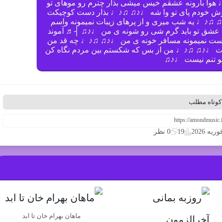
هوا بارونه عشقم خيس میشی بذار چترم رو موهای تو
غوش خودم پای تو وا شه ♩♪♫ ♫♪♩ بذار دست كوچیكت
 ♫♪♩ یه شب میرى و از پرهای زيبات نمیمونه واسم
با عشق تو باید گرم شی رو شونه ى من ♩♪♫ ┤♬ آموند
ست نمیمونه مسافر خونه ی من ♩♪♫ ♫♪♩ چه قد من
ست ♩♪♫ ♫♪♩ من از بس كه شكستم بین مردم نگاه كن
تو تنم نیست ♩♪♫
کوتاه مطلب
19
0 نظر
ماهان بهرام خان تا ابد