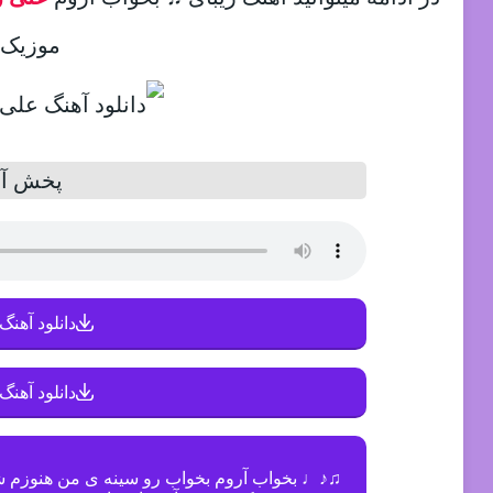
موزیک د
پخش آن
دانلود آهنگ 
دانلود آهنگ 
♫♪♩ بخواب آروم بخواب رو سينه ی من هنوزم شو