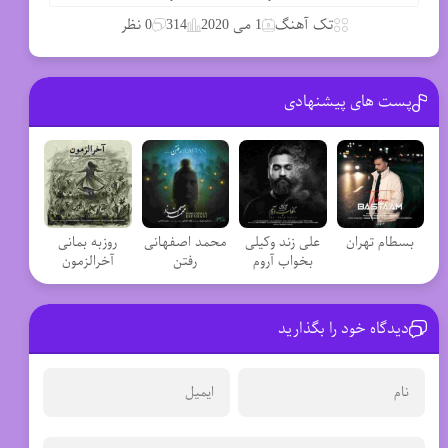
تک آهنگ
1 می 2020
314
0 نظر
پست های پیشنهادی
بسطام تهران
علی زند وکیلی
محمد اصفهانی
روزبه بمانی
بخواب آروم
رفتن
آخرالزمون
دیدگاه خود را بگذارید