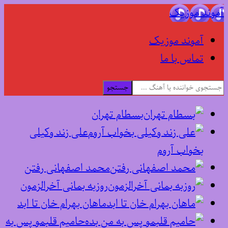
آموند موزیک
آموند موزیک
تماس با ما
جستجو
بسطام تهران
علی زند وکیلی
بخواب آروم
محمد اصفهانی رفتن
روزبه بمانی آخرالزمون
ماهان بهرام خان تا ابد
حامیم قلبمو پس به