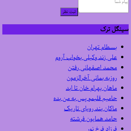
ثبت نظر
سینگل ترک
بسطام تهران
علی زند وکیلی بخواب آروم
محمد اصفهانی رفتن
روزبه بمانی آخرالزمون
ماهان بهرام خان تا ابد
حامیم قلبمو پس به من بده
ماکان بند رویای تاریک
حامد همایون فرشته
فرزاد فرخ نور