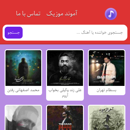
آموند موزیک
تماس با ما
جستجو
بسطام تهران
علی زند وکیلی بخواب
محمد اصفهانی رفتن
آروم