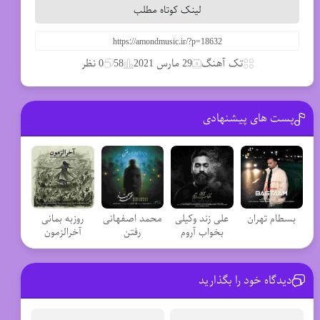
لینک کوتاه مطلب
تک آهنگ
29 مارس 2021
58
0 نظر
پست های پیشنهادی
بسطام تهران
علی زند وکیلی
محمد اصفهانی
روزبه بمانی
بخواب آروم
رفتن
آخرالزمون
دیدگاه خود را بگذارید