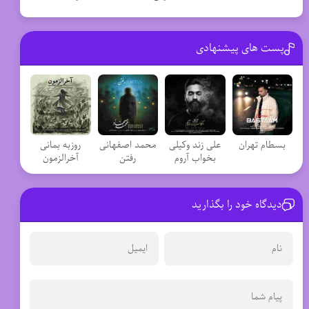
پست های پیشنهادی
بسطام تهران
علی زند وکیلی
محمد اصفهانی
روزبه بمانی
بخواب آروم
رفتن
آخرالزمون
دیدگاه خود را بگذارید