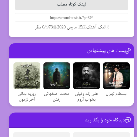
لینک کوتاه مطلب
تک آهنگ
15 مارس 2020
73
0 نظر
پست های پیشنهادی
بسطام تهران
علی زند وکیلی
محمد اصفهانی
روزبه بمانی
بخواب آروم
رفتن
آخرالزمون
دیدگاه خود را بگذارید