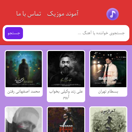
آموند موزیک
تماس با ما
جستجو
بسطام تهران
علی زند وکیلی بخواب
محمد اصفهانی رفتن
آروم