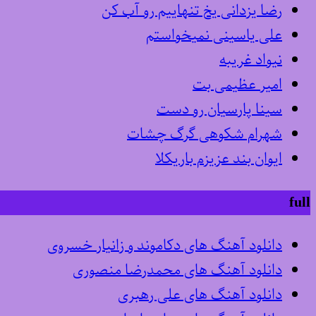
رضا یزدانی یخ تنهاییم رو آب کن
علی یاسینی نمیخواستم
نیواد غریبه
امیر عظیمی بت
سینا پارسیان رو دست
شهرام شکوهی گرگ چشات
ایوان بند عزیزم باریکلا
full
دانلود آهنگ های دکاموند و زانیار خسروی
دانلود آهنگ های محمدرضا منصوری
دانلود آهنگ های علی رهبری