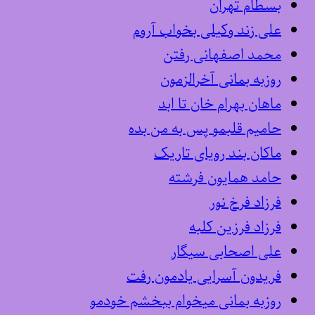
بسطام تهران
علی زند وکیلی بخواب آروم
محمد اصفهانی رفتن
روزبه بمانی آخرالزمون
ماهان بهرام خان تا ابد
حامیم قلبمو پس به من بده
ماکان بند رویای تاریک
حامد همایون فرشته
فرزاد فرخ نور
فرزاد فرزین کلبه
علی اصحابی سیگار
فریدون آسرایی یادمون رفت
روزبه بمانی میخوام ببخشم خودمو