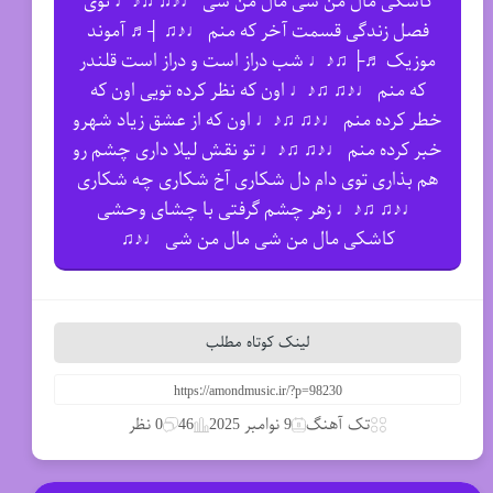
ﻛﺎﺷﻜﻰ ﻣﺎل ﻣﻦ ﺷﻰ ﻣﺎل ﻣﻦ ﺷﻰ ♩♪♫ ♫♪♩ ﺗﻮی
ﻓﺼﻞ زﻧﺪﮔﻰ ﻗﺴﻤﺖ آﺧﺮ ﻛﻪ ﻣﻨﻢ ♩♪♫ ┤♬ آموند
موزیک ♬├ ♫♪♩ ﺷﺐ دراز اﺳﺖ و دراز اﺳﺖ ﻗﻠﻨﺪر
ﻛﻪ ﻣﻨﻢ ♩♪♫ ♫♪♩ اون ﻛﻪ ﻧﻈﺮ ﻛﺮده ﺗﻮﻳﻰ اون ﻛﻪ
ﺧﻄﺮ ﻛﺮده ﻣﻨﻢ ♩♪♫ ♫♪♩ اون ﻛﻪ از ﻋﺸﻖ زﻳﺎد ﺷﻬﺮو
ﺧﺒﺮ ﻛﺮده ﻣﻨﻢ ♩♪♫ ♫♪♩ ﺗﻮ ﻧﻘﺶ ﻟﻴﻠﺎ داری ﭼﺸﻢ رو
ﻫﻢ ﺑﺬاری ﺗﻮی دام دل ﺷﻜﺎری آخ ﺷﻜﺎری ﭼﻪ ﺷﻜﺎری
♩♪♫ ♫♪♩ زﻫﺮ ﭼﺸﻢ ﮔﺮﻓﺘﻰ ﺑﺎ ﭼﺸﺎی وﺣﺸﻰ
ﻛﺎﺷﻜﻰ ﻣﺎل ﻣﻦ ﺷﻰ ﻣﺎل ﻣﻦ ﺷﻰ ♩♪♫
لینک کوتاه مطلب
تک آهنگ
9 نوامبر 2025
46
0 نظر