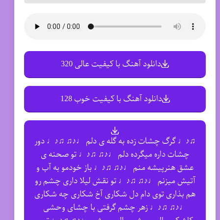
دانلود آهنگ با کیفیت عالی 320
دانلود آهنگ با کیفیت خوب 128
♫♪♩ ﮔﺮگ ﭼﺸﺎت زده ﺑﻪ ﮔﻠﻪ ی دﻟﻢ ♩♪♫ ♫♪♩ دور
ﭼﺸﺎت داره ﻣﻴﮕﺮده دﻟﻢ ♩♪♫ ♫♪♩ ﺗﻮ ﺻﺤﻨﻪ ی
ﻋﺸﻖ ﻫﻨﺮﭘﻴﺸﻪ ﻣﻨﻢ ♩♪♫ ♫♪♩ ﺑﺎز ﺧﻮدﻣﻮ ﺑﻪ آب و
آﺗﻴﺶ ﻣﻴﺰﻧﻢ ♩♪♫ ♫♪♩ ﺗﻮ ﻧﻘﺶ ﻟﻴﻠﺎ داری ﭼﺸﻢ رو
ﻫﻢ ﺑﺬاری ﺗﻮی دام دل ﺷﻜﺎری آخ ﺷﻜﺎری ﭼﻪ ﺷﻜﺎری
♩♪♫ ♫♪♩ زﻫﺮ ﭼﺸﻢ ﮔﺮﻓﺘﻰ ﺑﺎ ﭼﺸﺎی وﺣﺸﻰ