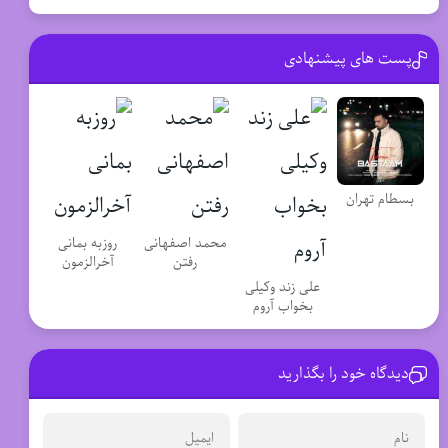
پست های پیشنهادی
بسطام تهران
محمد اصفهانی
روزبه بمانی
رفتن
آخرالزمون
علی زند وکیلی
بخواب آروم
دیدگاه خود را بگذارید