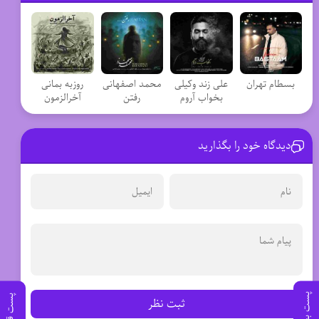
بسطام تهران
علی زند وکیلی
محمد اصفهانی
روزبه بمانی
بخواب آروم
رفتن
آخرالزمون
دیدگاه خود را بگذارید
پست بعدی
پست قبلی
ثبت نظر