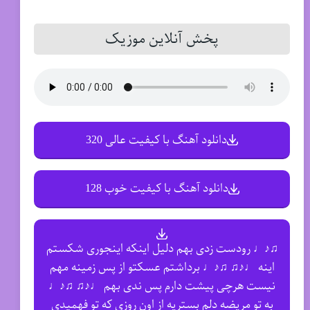
پخش آنلاین موزیک
دانلود آهنگ با کیفیت عالی 320
دانلود آهنگ با کیفیت خوب 128
♫♪♩ رودست زدی بهم دلیل اینکه اینجوری شکستم
اینه ♩♪♫ ♫♪♩ برداشتم عسکتو از پس زمینه مهم
نیست هرچی پیشت دارم پس ندی بهم ♩♪♫ ♫♪♩
به تو مریضه دلم بستریه از اون روزی که تو فهمیدی