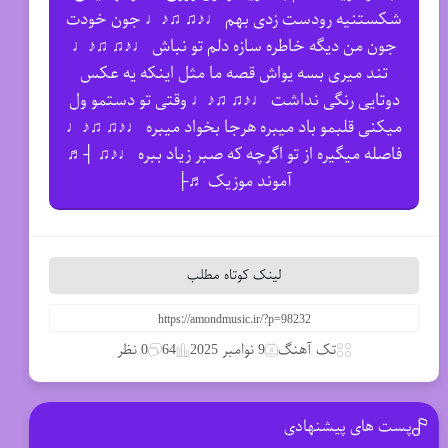
شکستنیه رودست زدی بهم ♩♪♫ ♫♪♩ جون خودت
جون من دیگه خاطره سازه دلم تو نباش ♩♪♫ ♫♪♩
تند میری بسه یواش قصه ما مثل اینکه یه عکس
دوتایی رنگی نداشت ♩♪♫ ♫♪♩ وقتی تو دستمو ول
میکنی قلبمو باد میبره هرجا بخواد میبره ♩♪♫ ♫♪♩
فاصله میگیره از تو اگرچه که صبر زیاد ببره ♩♪♫ ┤♬
آموند موزیک ♬├
لینک کوتاه مطلب
تک آهنگ
9 نوامبر 2025
64
0 نظر
پست های پیشنهادی