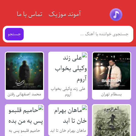
آموند موزیک
تماس با ما
جستجو
علی زند وکیلی بخواب
بسطام تهران
محمد اصفهانی رفتن
آروم
ماهان بهرام خان تا ابد
حامیم قلبمو پس به