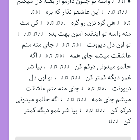
● ♫♪♩ واسه تو جنون دارمو از بقیه دل میکنم
♩♪♫ ♫♪♩ این عاشقو نذار که بره ♩♪♫
♫♪♩ هی گره نزن رو گره ♩♪♫ ♫♪♩ کی مث
منه واسه تو اینقده امون بهت بده ♩♪♫ ♫♪♩
تو اون دل دیوونت ♩♪♫ ♫♪♩ جای منه منم
عاشقت میشم جای همه ♩♪♫ ♫♪♩ اگه
حالمو میدونی درکم کن ♩♪♫ ♫♪♩ بیا شر
غمو دیگه کمتر کن ♩♪♫ ♫♪♩ تو اون دل
دیوونت ♩♪♫ ♫♪♩ جای منه منم عاشقت
میشم جای همه ♩♪♫ ♫♪♩ اگه حالمو میدونی
درکم کن ♩♪♫ ♫♪♩ بیا شر غمو دیگه کمتر
کن ♩♪♫