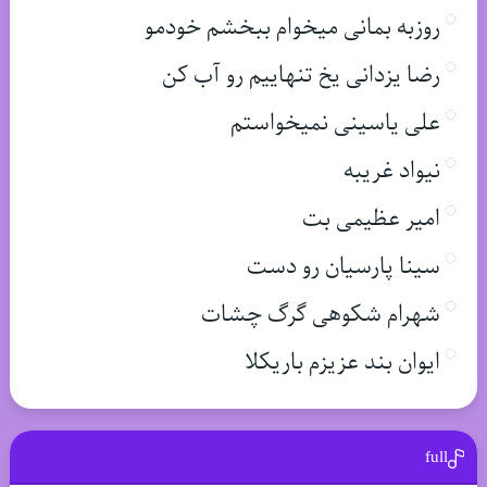
روزبه بمانی میخوام ببخشم خودمو
رضا یزدانی یخ تنهاییم رو آب کن
علی یاسینی نمیخواستم
نیواد غریبه
امیر عظیمی بت
سینا پارسیان رو دست
شهرام شکوهی گرگ چشات
ایوان بند عزیزم باریکلا
full