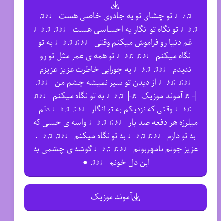
♫♪♩ تو چشای تو یه جادوی خاصی هست ♩♪♫
♫♪♩ تو نگاه تو انگار یه احساسی هست ♩♪♫ ♫♪♩
غم دنیا رو فراموش میکنم وقتی ♩♪♫ ♫♪♩ به تو
نگاه میکنم ♩♪♫ ♫♪♩ تو همه ی عمر مثل تو رو
ندیدم ♩♪♫ ♫♪♩ یه جورایی خاطرت عزیز عزیزم
♩♪♫ ♫♪♩ از دیدن تو سیر نمیشه چشم من ♩♪♫
┤♬ آموند موزیک ♬├ ♫♪♩ به تو نگاه میکنم ♩♪♫
♫♪♩ وقتی که نزدیکم به تو انگار ♩♪♫ ♫♪♩ دلم
میلرزه هر دفعه صد بار ♩♪♫ ♫♪♩ واسه ی حسی که
به تو دارم ♩♪♫ ♫♪♩ به تو نگاه میکنم ♩♪♫ ♫♪♩
عزیز جونم نامهربونم ♩♪♫ ♫♪♩ گوشه ی چشمی به
این دل خونم ♩♪♫ ●
آموند موزیک