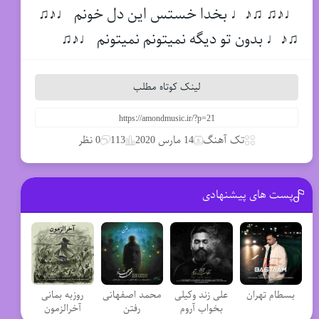
♩♪♫ ♫♪♩ بخدا خستس این دل خونم ♩♪♫
♫♪♩ بدون تو دیگه نمیتونم نمیتونم ♩♪♫
لینک کوتاه مطلب
تک آهنگ
14 مارس 2020
113
0 نظر
پست های پیشنهادی
بسطام تهران
علی زند وکیلی
محمد اصفهانی
روزبه بمانی
بخواب آروم
رفتن
آخرالزمون