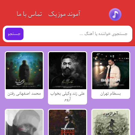
آموند موزیک
تماس با ما
جستجو
بسطام تهران
علی زند وکیلی بخواب
محمد اصفهانی رفتن
آروم