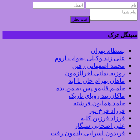
ثبت نظر
سینگل ترک
بسطام تهران
علی زند وکیلی بخواب آروم
محمد اصفهانی رفتن
روزبه بمانی آخرالزمون
ماهان بهرام خان تا ابد
حامیم قلبمو پس به من بده
ماکان بند رویای تاریک
حامد همایون فرشته
فرزاد فرخ نور
فرزاد فرزین کلبه
علی اصحابی سیگار
فریدون آسرایی یادمون رفت