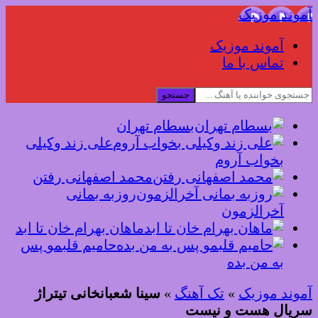
آموند موزیک
آموند موزیک
تماس با ما
جستجو
بسطام تهران
علی زند وکیلی
بخواب آروم
محمد اصفهانی رفتن
روزبه بمانی
آخرالزمون
ماهان بهرام خان تا ابد
حامیم قلبمو پس
به من بده
آموند موزیک
»
تک آهنگ
»
سینا شعبانخانی تیتراژ
سریال هست و نیست