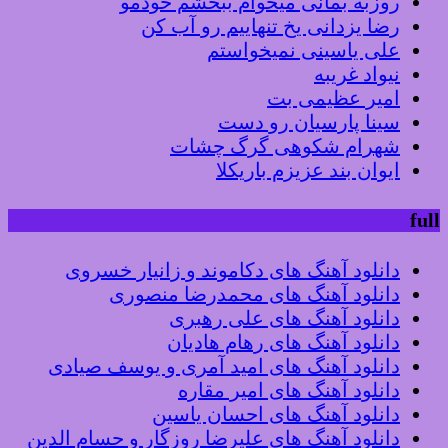
روزبه بمانی میخوام ببخشم خودمو
رضا یزدانی یخ تنهاییم رو آب کن
علی یاسینی نمیخواستم
نیواد غریبه
امیر عظیمی بت
سینا پارسیان رو دست
شهرام شکوهی گرگ چشات
ایوان بند عزیزم باریکلا
full
دانلود آهنگ های دکاموند و زانیار خسروی
دانلود آهنگ های محمدرضا منصوری
دانلود آهنگ های علی رهبری
دانلود آهنگ های رهام هادیان
دانلود آهنگ های امید آمری و یوسف صیادی
دانلود آهنگ های امیر مقاره
دانلود آهنگ های احسان یاسین
دانلود آهنگ های علیرضا روزگار و حسام الدین