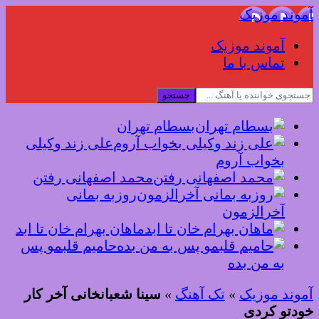
آموند موزیک
آموند موزیک
تماس با ما
جستجو
بسطام تهران
علی زند وکیلی
بخواب آروم
محمد اصفهانی رفتن
روزبه بمانی
آخرالزمون
ماهان بهرام خان تا ابد
حامیم قلبمو پس
به من بده
آموند موزیک
»
تک آهنگ
»
سینا شعبانخانی آخر کار
خودتو کردی