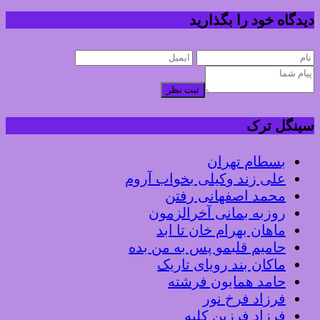
دیدگاه خود را بگذارید
ثبت نظر
سینگل ترک
بسطام تهران
علی زند وکیلی بخواب آروم
محمد اصفهانی رفتن
روزبه بمانی آخرالزمون
ماهان بهرام خان تا ابد
حامیم قلبمو پس به من بده
ماکان بند رویای تاریک
حامد همایون فرشته
فرزاد فرخ نور
فرزاد فرزین کلبه