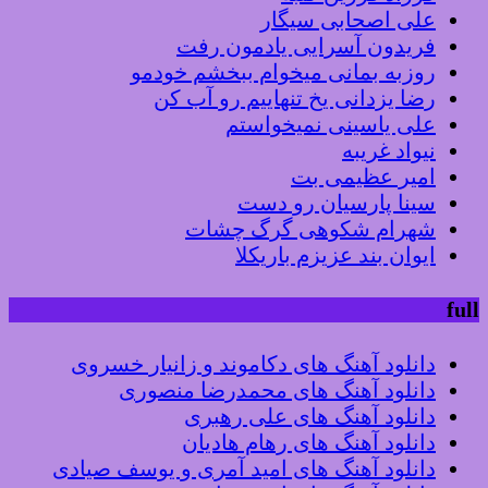
علی اصحابی سیگار
فریدون آسرایی یادمون رفت
روزبه بمانی میخوام ببخشم خودمو
رضا یزدانی یخ تنهاییم رو آب کن
علی یاسینی نمیخواستم
نیواد غریبه
امیر عظیمی بت
سینا پارسیان رو دست
شهرام شکوهی گرگ چشات
ایوان بند عزیزم باریکلا
full
دانلود آهنگ های دکاموند و زانیار خسروی
دانلود آهنگ های محمدرضا منصوری
دانلود آهنگ های علی رهبری
دانلود آهنگ های رهام هادیان
دانلود آهنگ های امید آمری و یوسف صیادی