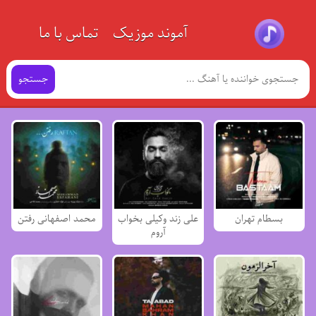
آموند موزیک
تماس با ما
جستجو
بسطام تهران
علی زند وکیلی بخواب
محمد اصفهانی رفتن
آروم