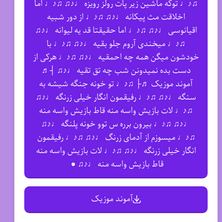
♫♪♩ توکه ماشین زیر پات رولز رویزه ♩♪♫ ♫♪♩ اما
اخلاقت مث پیکانه ♩♪♫ ♫♪♩ از دور شبیه
اقیانوسی ♩♪♫ ♫♪♩ اما حقیقتا قد یه لیوانه ♩♪♫
♫♪♩ میخندی آروم جلو بقیه ♩♪♫ ♫♪♩ با
خودشون میگن همه چه احمقیه ♩♪♫ ♫♪♩ هرکی از
دست بده نمیدونن شب چه تق تقیه ♩♪♫ ┤♬
آموند موزیک ♬├ ♫♪♩ تو خونه جنگه شیشه به
سنگه ♩♪♫ ♫♪♩ رفیقمون انگار خیلی زرنگه ♩♪♫
♫♪♩ لات بازیش واسه منه قاط بازیش واسه منه
♩♪♫ ♫♪♩ بیرون برره س توو خونه پلنگه ♩♪♫
♫♪♩ میسوزم از آدمای زرنگ ♩♪♫ ♫♪♩ رفیقمون
انگار خیلی زرنگه ♩♪♫ ♫♪♩ لات بازیش واسه منه
قاط بازیش واسه منه ♩♪♫ ●
آموند موزیک