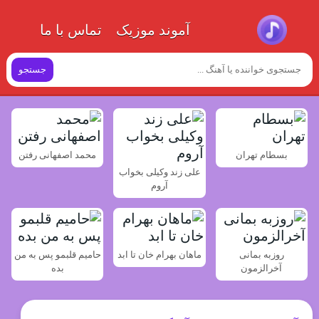
آموند موزیک
تماس با ما
جستجو
بسطام تهران
محمد اصفهانی رفتن
علی زند وکیلی بخواب
آروم
روزبه بمانی
ماهان بهرام خان تا ابد
حامیم قلبمو پس به من
آخرالزمون
بده