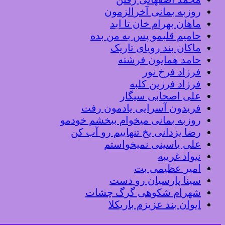
روزبه بمانی آخرالزمون
ماهان بهرام خان تا ابد
حامیم قلبمو پس به من بده
ماکان بند رویای تاریک
حامد همایون فرشته
فرزاد فرخ نور
فرزاد فرزین کلبه
علی اصحابی سیگار
فریدون آسرایی یادمون رفت
روزبه بمانی میخوام ببخشم خودمو
رضا یزدانی یخ تنهاییم رو آب کن
علی یاسینی نمیخواستم
نیواد غریبه
امیر عظیمی بت
سینا پارسیان رو دست
شهرام شکوهی گرگ چشات
ایوان بند عزیزم باریکلا