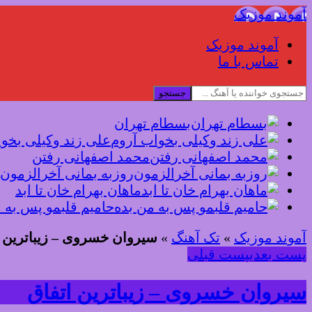
آموند موزیک
آموند موزیک
تماس با ما
جستجو
بسطام تهران
علی زند وکیلی بخو
محمد اصفهانی رفتن
روزبه بمانی آخرالزمون
ماهان بهرام خان تا ابد
حامیم قلبمو پس به 
آموند موزیک
»
تک آهنگ
»
سیروان خسروی – زیباترین ا
پست بعدی
پست قبلی
سیروان خسروی – زیباترین اتفاق