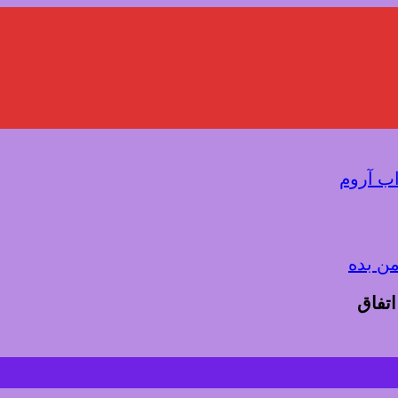
اب آروم
من بده
تفاق