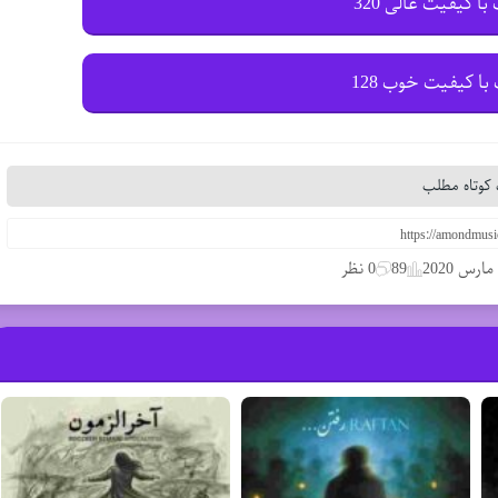
با کیفیت عالی 320
با کیفیت خوب 128
کوتاه مطلب
89
0 نظر