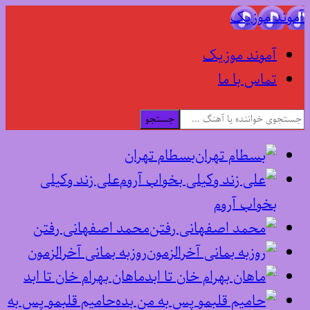
آموند موزیک
آموند موزیک
تماس با ما
جستجو
بسطام تهران
علی زند وکیلی
بخواب آروم
محمد اصفهانی رفتن
روزبه بمانی آخرالزمون
ماهان بهرام خان تا ابد
حامیم قلبمو پس به