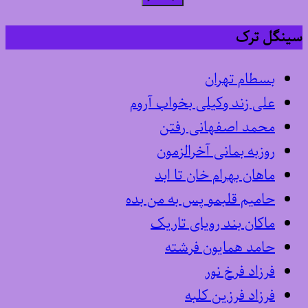
سینگل ترک
بسطام تهران
علی زند وکیلی بخواب آروم
محمد اصفهانی رفتن
روزبه بمانی آخرالزمون
ماهان بهرام خان تا ابد
حامیم قلبمو پس به من بده
ماکان بند رویای تاریک
حامد همایون فرشته
فرزاد فرخ نور
فرزاد فرزین کلبه