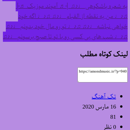
یه شعره باشکوهی ♩♪♫ ┤♬ آموند موزیک ♬├
♫♪♩ من یه نقطه از الفبام ♩♪♫ ♫♪♩ اگه خود
خواهی نباشه ♩♪♫ ♫♪♩ تو رو مال خود بدونم ♩♪♫
♫♪♩ شب های بی کسی رو با تو تا صبح برسونم ♩♪♫
لینک کوتاه مطلب
تک آهنگ
16 مارس 2020
81
0 نظر