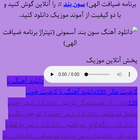
برنامه ضیافت الهی)
سون بند
♫
را آنلاین گوش کنید و
با دو کیفیت از آموند موزیک دانلود کنید.
پخش آنلاین موزیک
دانلود آهنگ با
کیفیت عالی 320
دانلود آهنگ با کیفیت خوب
128
♫♪♩ ای همیشه گی ترینم ♩♪♫ ♫♪♩ می خوام
عاشق تو باشم ♩♪♫ ♫♪♩ می خوام از تو جون بگیرم
♩♪♫ ♫♪♩ اگه لایق تو باشم ♩♪♫ ♫♪♩ من یه قطره
تو دریام ♩♪♫ ♫♪♩ من یه ذره تو دنیام ♩♪♫ ♫♪♩ تو