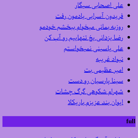
علی اصحابی سیگار
فریدون آسرایی یادمون رفت
روزبه بمانی میخوام ببخشم خودمو
رضا یزدانی یخ تنهاییم رو آب کن
علی یاسینی نمیخواستم
نیواد غریبه
امیر عظیمی بت
سینا پارسیان رو دست
شهرام شکوهی گرگ چشات
ایوان بند عزیزم باریکلا
full