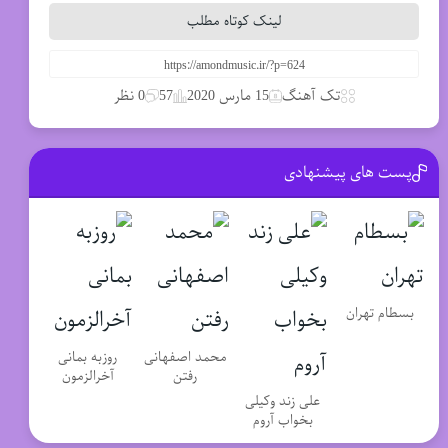
لینک کوتاه مطلب
تک آهنگ
15 مارس 2020
57
0 نظر
پست های پیشنهادی
بسطام تهران
محمد اصفهانی
روزبه بمانی
رفتن
آخرالزمون
علی زند وکیلی
بخواب آروم