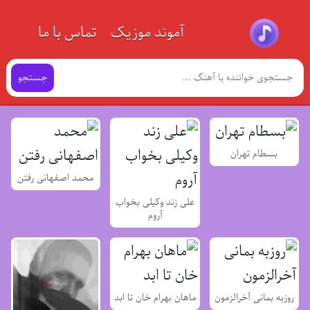
آموند موزیک
تماس با ما
جستجو
بسطام تهران
محمد اصفهانی رفتن
علی زند وکیلی بخواب
آروم
روزبه بمانی آخرالزمون
ماهان بهرام خان تا ابد