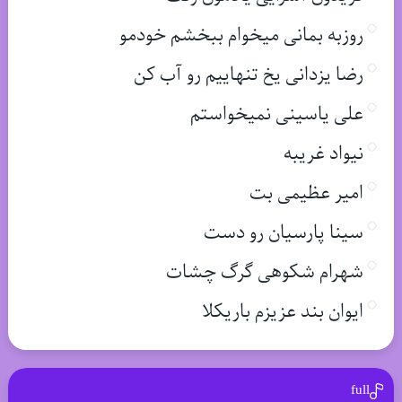
روزبه بمانی میخوام ببخشم خودمو
رضا یزدانی یخ تنهاییم رو آب کن
علی یاسینی نمیخواستم
نیواد غریبه
امیر عظیمی بت
سینا پارسیان رو دست
شهرام شکوهی گرگ چشات
ایوان بند عزیزم باریکلا
full