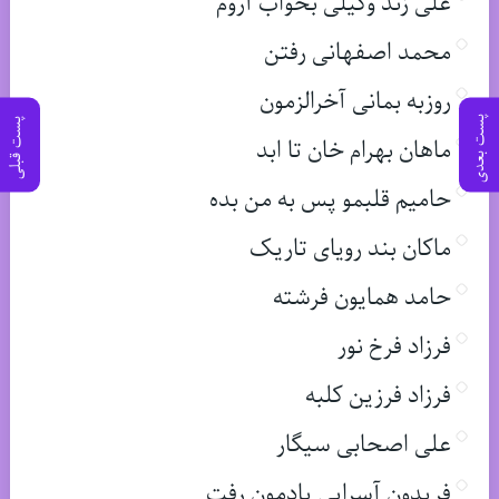
علی زند وکیلی بخواب آروم
محمد اصفهانی رفتن
روزبه بمانی آخرالزمون
پست بعدی
پست قبلی
ماهان بهرام خان تا ابد
حامیم قلبمو پس به من بده
ماکان بند رویای تاریک
حامد همایون فرشته
فرزاد فرخ نور
فرزاد فرزین کلبه
علی اصحابی سیگار
فریدون آسرایی یادمون رفت