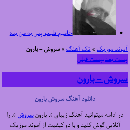
حامیم قلبمو پس به من بده
آموند موزیک
»
تک آهنگ
»
سروش – بارون
پست بعدی
پست قبلی
سروش – بارون
دانلود آهنگ سروش بارون
در ادامه میتوانید آهنگ زیبای ♫ بارون
سروش
♫
را
آنلاین گوش کنید و با دو کیفیت از آموند موزیک