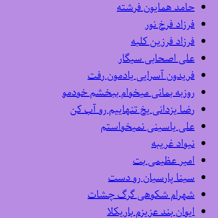
حامد همایون فرشته
فرزاد فرخ نور
فرزاد فرزین کلبه
علی اصحابی سیگار
فریدون آسرایی یادمون رفت
روزبه بمانی میخوام ببخشم خودمو
رضا یزدانی یخ تنهاییم رو آب کن
علی یاسینی نمیخواستم
نیواد غریبه
امیر عظیمی بت
سینا پارسیان رو دست
شهرام شکوهی گرگ چشات
ایوان بند عزیزم باریکلا