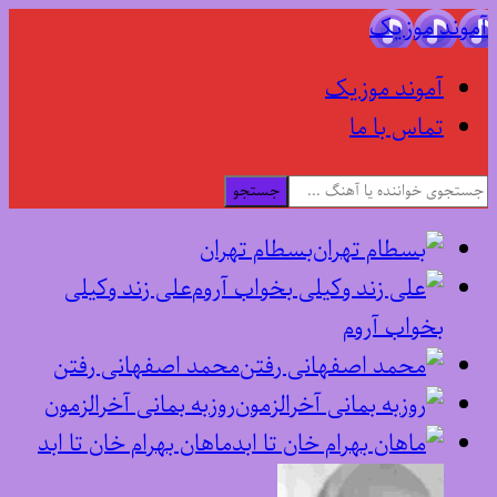
آموند موزیک
آموند موزیک
تماس با ما
جستجو
بسطام تهران
علی زند وکیلی
بخواب آروم
محمد اصفهانی رفتن
روزبه بمانی آخرالزمون
ماهان بهرام خان تا ابد