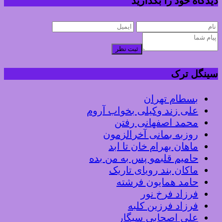
دیدگاه خود را بگذارید
ثبت نظر
سینگل ترک
بسطام تهران
علی زند وکیلی بخواب آروم
محمد اصفهانی رفتن
روزبه بمانی آخرالزمون
ماهان بهرام خان تا ابد
حامیم قلبمو پس به من بده
ماکان بند رویای تاریک
حامد همایون فرشته
فرزاد فرخ نور
فرزاد فرزین کلبه
علی اصحابی سیگار