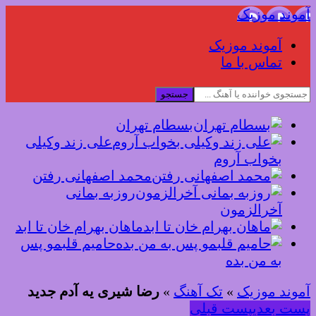
آموند موزیک
آموند موزیک
تماس با ما
جستجو
بسطام تهران
علی زند وکیلی
بخواب آروم
محمد اصفهانی رفتن
روزبه بمانی
آخرالزمون
ماهان بهرام خان تا ابد
حامیم قلبمو پس
به من بده
آموند موزیک
»
تک آهنگ
»
رضا شیری یه آدم جدید
پست بعدی
پست قبلی