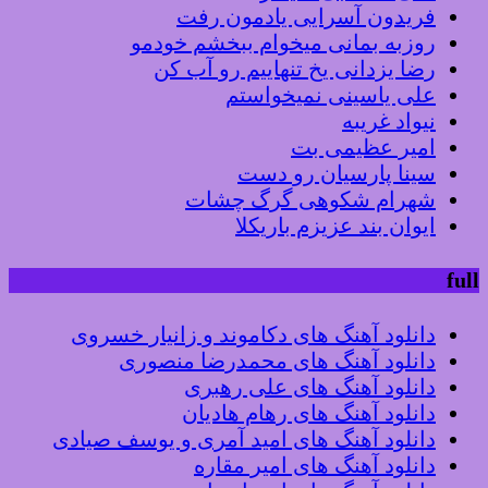
فریدون آسرایی یادمون رفت
روزبه بمانی میخوام ببخشم خودمو
رضا یزدانی یخ تنهاییم رو آب کن
علی یاسینی نمیخواستم
نیواد غریبه
امیر عظیمی بت
سینا پارسیان رو دست
شهرام شکوهی گرگ چشات
ایوان بند عزیزم باریکلا
full
دانلود آهنگ های دکاموند و زانیار خسروی
دانلود آهنگ های محمدرضا منصوری
دانلود آهنگ های علی رهبری
دانلود آهنگ های رهام هادیان
دانلود آهنگ های امید آمری و یوسف صیادی
دانلود آهنگ های امیر مقاره