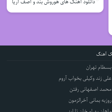
دانلود آهنگ های هوروش بند و آصف آریا
ک آهنگ
بسطام تهران
علی زند وکیلی بخواب آروم
محمد اصفهانی رفتن
روزبه بمانی آخرالزمون
ماهان بهرام خان تا ابد