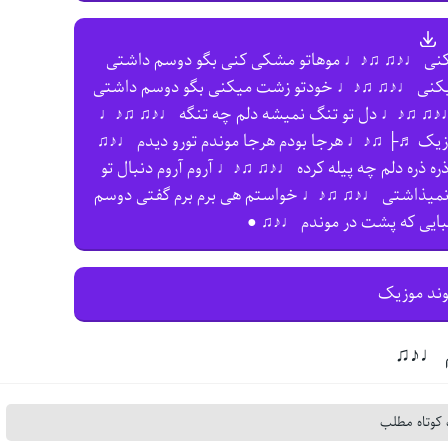
ﻨﻰ ♩♪♫ ♫♪♩ ﻣﻮﻫﺎﺗﻮ ﻣﺸﻜﻰ ﻛﻨﻰ ﺑﮕﻮ دوﺳﻢ داﺷﺘﻰ
ﻨﻰ ♩♪♫ ♫♪♩ ﺧﻮدﺗﻮ زﺷﺖ ﻣﻴﻜﻨﻰ ﺑﮕﻮ دوﺳﻢ داﺷﺘﻰ
♪♫ ♫♪♩ دل ﺗﻮ ﺗﻨﮓ ﻧﻤﻴﺸﻪ دﻟﻢ ﭼﻪ ﺗﻨﮕﻪ ♩♪♫ ♫♪♩
وزیک ♬├ ♫♪♩ ﻫﺮﺟﺎ ﺑﻮدم ﻫﺮﺟﺎ ﻣﻮﻧﺪم ﺗﻮرو دﻳﺪم ♩♪♫
ذره دﻟﻢ ﭼﻪ ﭘﻴﻠﻪ ﻛﺮده ♩♪♫ ♫♪♩ آروم آروم دﻧﺒﺎل ﺗﻮ
 ﻧﻤﻴﺬاﺷﺘﻰ ♩♪♫ ♫♪♩ ﺧﻮاﺳﺘﻢ ﻫﻰ ﺑﺮم ﺑﺮم ﮔﻔﺘﻰ دوﺳﻢ
ﻳﻰ ﻛﻪ ﭘﺸﺖ در ﻣﻮﻧﺪم ♩♪♫ ●
وند موزیک
م ♩♪♫
کوتاه مطلب