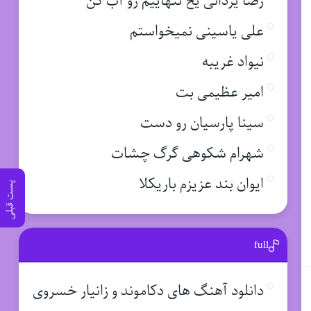
رضا یزدانی یخ تنهاییم رو آب کن
علی یاسینی نمیخواستم
نیواد غریبه
امیر عظیمی بت
سینا پارسیان رو دست
شهرام شکوهی گرگ چشات
ایوان بند عزیزم باریکلا
پست قبلی
full
دانلود آهنگ های دکاموند و زانیار خسروی