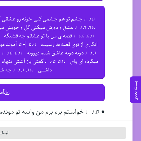
♫♪♩ ﭼﺸﻢ ﺗﻮ ﻫﻢ ﭼﺸﻤﻰ ﻛﻨﻰ ﺧﻮﻧﻪ رو ﻋﺸﻘﻰ ﻛ
♩♪♫ ♫♪♩ ﻋﺸﻖ و دورش ﻣﻴﻜﻨﻰ ﻛﻞ و ﺧﻮﺑﺶ ﻣﻴﻜ
♩♪♫ ♫♪♩ ﻗﺼﻪ ی ﻣﻦ ﺑﺎ ﺗﻮ ﻋﺸﻘﻢ ﭼﻪ ﻗﺸﻨﮕﻪ ♩
اﻧﮕﺎری از ﺗﻮی ﻗﺼﻪ ﻫﺎ رﺳﻴﺪم ♩♪♫ ┤♬ آموند م
♫♪♩ دوﻧﻪ دوﻧﻪ ﻋﺎﺷﻖ ﺷﺪم دﻳﻮوﻧﻪ ♩♪♫ ♫♪♩ ذره 
ﻣﻴﮕﺮده ای وای ♩♪♫ ♫♪♩ ﮔﻔﺘﻰ ﺑﺎز آﺷﺘﻰ ﺗﻨﻬﺎم
داﺷﺘﻰ ♩♪♫ ♫♪♩ ﭼﻪ ﺷﺒﺎ
پست بعدی
آم
● ♫♪♩ ﺧﻮاﺳﺘﻢ ﺑﺮم ﺑﺮم ﻣﻦ واﺳﻪ ﺗﻮ ﻣﻮﻧﺪ
لینک 