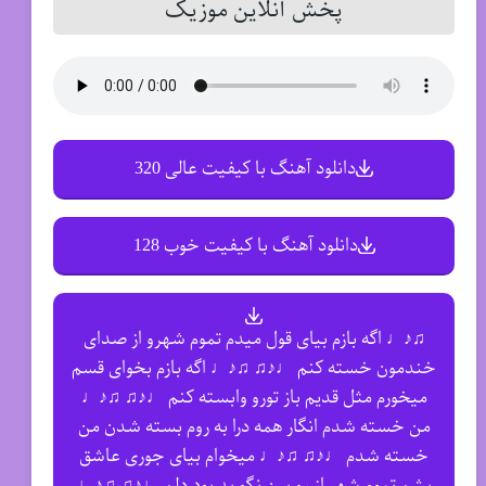
پخش آنلاین موزیک
دانلود آهنگ با کیفیت عالی 320
دانلود آهنگ با کیفیت خوب 128
♫♪♩ اگه بازم بیای قول میدم تموم شهرو از صدای
خندمون خسته کنم ♩♪♫ ♫♪♩ اگه بازم بخوای قسم
میخورم مثل قدیم باز تورو وابسته کنم ♩♪♫ ♫♪♩
من خسته شدم انگار همه درا به روم بسته شدن من
خسته شدم ♩♪♫ ♫♪♩ میخوام بیای جوری عاشق
بشم تموم شهر از رو برن نگو بد بود دلم ♩♪♫ ♫♪♩