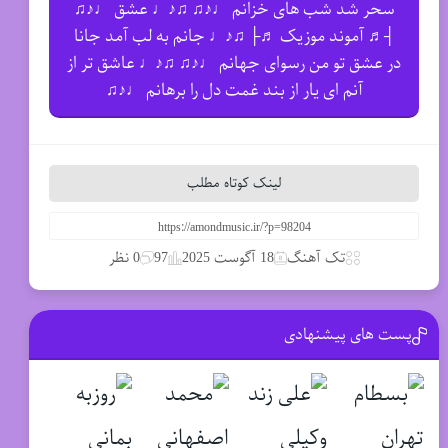
سحر شد شب های خزانم ♩♪♫ ♫♪♩ عشق ♩♪♫
┤♬ آموند موزیک ♬├ ♫♪♩ جانم به لب آمد جانا
در عشق تو من رسوای جهانم ♩♪♫ ♫♪♩ عاشق تر از
آنم ای یار از بند غمت دل را برهانم ♩♪♫
لینک کوتاه مطلب
تک آهنگ
18 آگوست 2025
97
0 نظر
پست های پیشنهادی