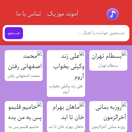
آموند موزیک
تماس با ما
جستجو
بسطام تهران
محمد اصفهانی رفتن
علی زند وکیلی بخواب
آروم
روزبه بمانی آخرالزمون
ماهان بهرام خان تا ابد
حامیم قلبمو پس به