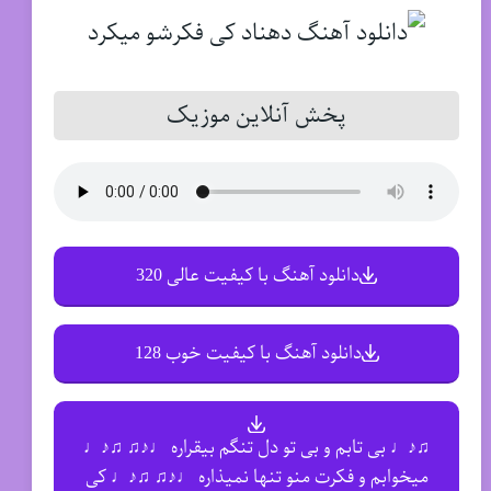
پخش آنلاین موزیک
دانلود آهنگ با کیفیت عالی 320
دانلود آهنگ با کیفیت خوب 128
♫♪♩ بی تابم و بی تو دل تنگم بیقراره ♩♪♫ ♫♪♩
میخوابم و فکرت منو تنها نمیذاره ♩♪♫ ♫♪♩ کی