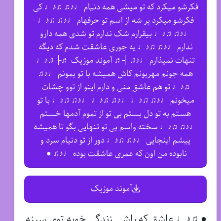
فکرشو میکرد که تو میشی همه دنیام ♩♪♫ ♫♪♩ کی
فکرشو میکرد پر شه از اسم تو حرفهام ♩♪♫ ♫♪♩
♩♪♫ ♫♪♩ بیقرارم شک ندارم تو شدی همه دارو
ندارم ♩♪♫ ♫♪♩ یه جوری عاشقت شدم که دیگه
تنهات نمیذارم ♩♪♫ ┤♬ آموند موزیک ♬├ ♫♪♩
همه جونم مهربونم کاش همیشه با تو بمونم ♩♪♫
♫♪♩ تو هم عاشق منی و دارم اینو از توو چشات
میخونم ♩♪♫ ♫♪♩ ♩♪♫ ♫♪♩ ♩♪♫ ♫♪♩ با تو
هستم به تو دل بستم بی تو از تموم آدمها خستم
♩♪♫ ♫♪♩ سخته واسم بی تو تنهایی بگو تا همیشه
پیشم اینجایی ♩♪♫ ♫♪♩ دور از تو دنیام سرد و
نابوده من اون که عمری عاشقت بوده ♩♪♫ ●
آموند موزیک
● ♫♪♩ عاشق که باشی زندگی خوبه توی سینه