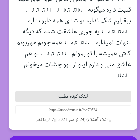
قلبت داره میگوبه ♩♪♫ ♫♪♩ ♩♪♫ ♫♪♩
بیقرارم شک ندارم تو شدی همه دارو ندارم
♩♪♫ ♫♪♩ یه جوری عاشقت شدم که دیگه
تنهات نمیذارم ♩♪♫ ♫♪♩ همه جونم مهربونم
کاش همیشه با تو بمونم ♩♪♫ ♫♪♩ تو هم
عاشق منی و دارم اینو از توو چشات میخونم
♩♪♫
لینک کوتاه مطلب
تک آهنگ
29 نوامبر 2021
17
0 نظر