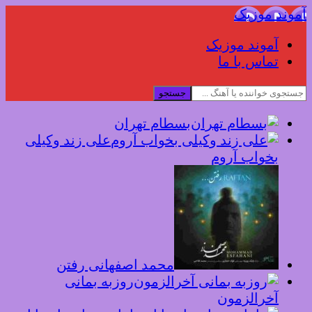
آموند موزیک
آموند موزیک
تماس با ما
جستجو
بسطام تهران
علی زند وکیلی
بخواب آروم
محمد اصفهانی رفتن
روزبه بمانی
آخرالزمون