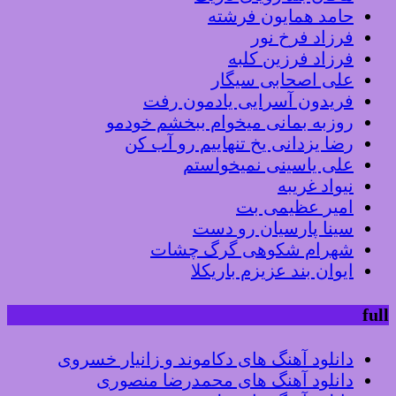
حامد همایون فرشته
فرزاد فرخ نور
فرزاد فرزین کلبه
علی اصحابی سیگار
فریدون آسرایی یادمون رفت
روزبه بمانی میخوام ببخشم خودمو
رضا یزدانی یخ تنهاییم رو آب کن
علی یاسینی نمیخواستم
نیواد غریبه
امیر عظیمی بت
سینا پارسیان رو دست
شهرام شکوهی گرگ چشات
ایوان بند عزیزم باریکلا
full
دانلود آهنگ های دکاموند و زانیار خسروی
دانلود آهنگ های محمدرضا منصوری