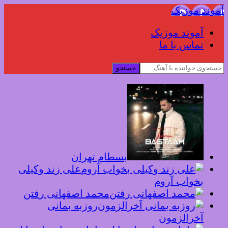
آموند موزیک
آموند موزیک
تماس با ما
جستجو
بسطام تهران
علی زند وکیلی
بخواب آروم
محمد اصفهانی رفتن
روزبه بمانی
آخرالزمون