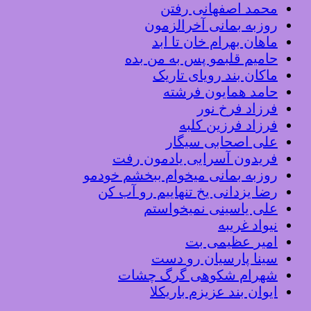
محمد اصفهانی رفتن
روزبه بمانی آخرالزمون
ماهان بهرام خان تا ابد
حامیم قلبمو پس به من بده
ماکان بند رویای تاریک
حامد همایون فرشته
فرزاد فرخ نور
فرزاد فرزین کلبه
علی اصحابی سیگار
فریدون آسرایی یادمون رفت
روزبه بمانی میخوام ببخشم خودمو
رضا یزدانی یخ تنهاییم رو آب کن
علی یاسینی نمیخواستم
نیواد غریبه
امیر عظیمی بت
سینا پارسیان رو دست
شهرام شکوهی گرگ چشات
ایوان بند عزیزم باریکلا