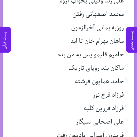
علی زند وکیلی بخواب آروم
محمد اصفهانی رفتن
روزبه بمانی آخرالزمون
پست بعدی
پست قبلی
ماهان بهرام خان تا ابد
حامیم قلبمو پس به من بده
ماکان بند رویای تاریک
حامد همایون فرشته
فرزاد فرخ نور
فرزاد فرزین کلبه
علی اصحابی سیگار
فریدون آسرایی یادمون رفت