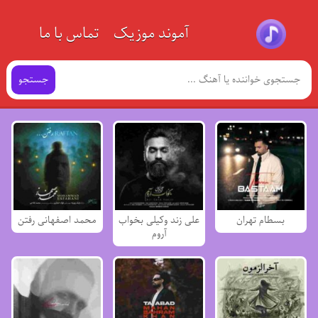
آموند موزیک
تماس با ما
جستجو
بسطام تهران
علی زند وکیلی بخواب
محمد اصفهانی رفتن
آروم