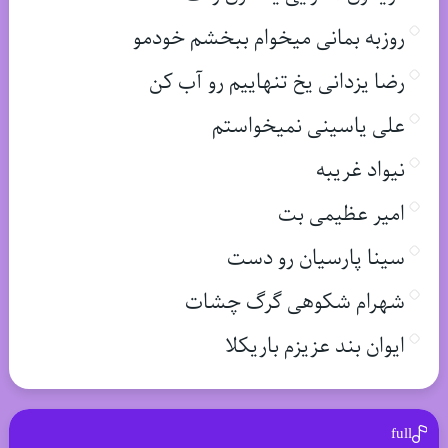
روزبه بمانی میخوام ببخشم خودمو
رضا یزدانی یخ تنهاییم رو آب کن
علی یاسینی نمیخواستم
نیواد غریبه
امیر عظیمی بت
سینا پارسیان رو دست
شهرام شکوهی گرگ چشات
ایوان بند عزیزم باریکلا
full