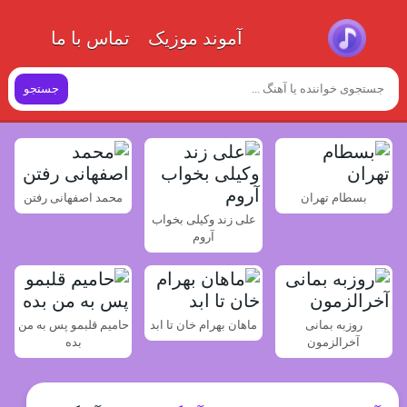
آموند موزیک
تماس با ما
جستجو
بسطام تهران
محمد اصفهانی رفتن
علی زند وکیلی بخواب
آروم
روزبه بمانی
ماهان بهرام خان تا ابد
حامیم قلبمو پس به من
آخرالزمون
بده