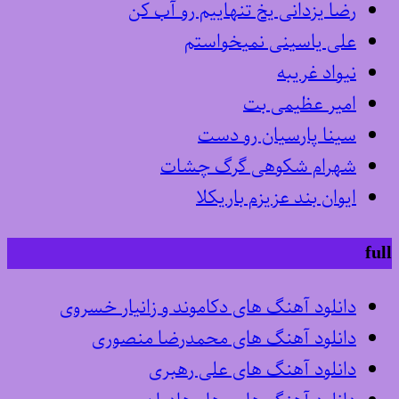
رضا یزدانی یخ تنهاییم رو آب کن
علی یاسینی نمیخواستم
نیواد غریبه
امیر عظیمی بت
سینا پارسیان رو دست
شهرام شکوهی گرگ چشات
ایوان بند عزیزم باریکلا
full
دانلود آهنگ های دکاموند و زانیار خسروی
دانلود آهنگ های محمدرضا منصوری
دانلود آهنگ های علی رهبری