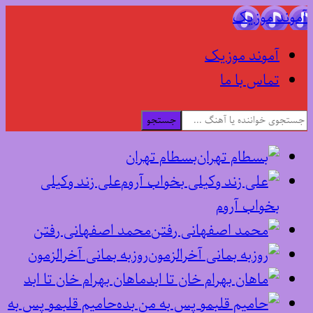
آموند موزیک
آموند موزیک
تماس با ما
جستجو
بسطام تهران
علی زند وکیلی
بخواب آروم
محمد اصفهانی رفتن
روزبه بمانی آخرالزمون
ماهان بهرام خان تا ابد
حامیم قلبمو پس به