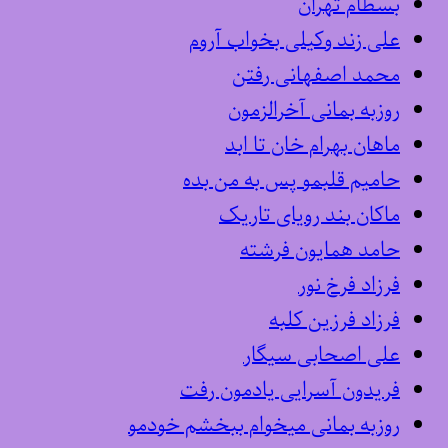
بسطام تهران
علی زند وکیلی بخواب آروم
محمد اصفهانی رفتن
روزبه بمانی آخرالزمون
ماهان بهرام خان تا ابد
حامیم قلبمو پس به من بده
ماکان بند رویای تاریک
حامد همایون فرشته
فرزاد فرخ نور
فرزاد فرزین کلبه
علی اصحابی سیگار
فریدون آسرایی یادمون رفت
روزبه بمانی میخوام ببخشم خودمو