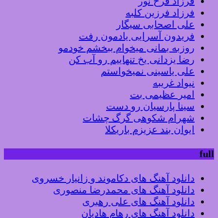
فرزاد فرخ نور
فرزاد فرزین کلبه
علی اصحابی سیگار
فریدون آسرایی یادمون رفت
روزبه بمانی میخوام ببخشم خودمو
رضا یزدانی یخ تنهاییم رو آب کن
علی یاسینی نمیخواستم
نیواد غریبه
امیر عظیمی بت
سینا پارسیان رو دست
شهرام شکوهی گرگ چشات
ایوان بند عزیزم باریکلا
full
دانلود آهنگ های دکاموند و زانیار خسروی
دانلود آهنگ های محمدرضا منصوری
دانلود آهنگ های علی رهبری
دانلود آهنگ های رهام هادیان