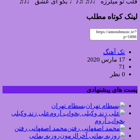
قلب تو میلرزه ♩♪♫ ♫♪♩ بگو ای عشق ♩♪♫
لینک کوتاه مطلب
تک آهنگ
17 مارس 2020
71
0 نظر
پست های پیشنهادی
بسطام تهران
علی زند وکیلی
بخواب آروم
محمد اصفهانی رفتن
روزبه بمانی