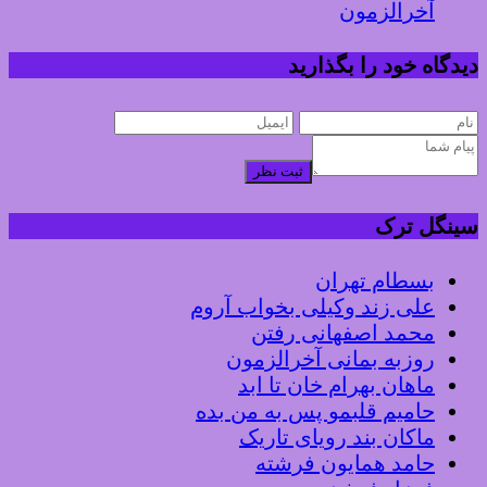
آخرالزمون
دیدگاه خود را بگذارید
ثبت نظر
سینگل ترک
بسطام تهران
علی زند وکیلی بخواب آروم
محمد اصفهانی رفتن
روزبه بمانی آخرالزمون
ماهان بهرام خان تا ابد
حامیم قلبمو پس به من بده
ماکان بند رویای تاریک
حامد همایون فرشته