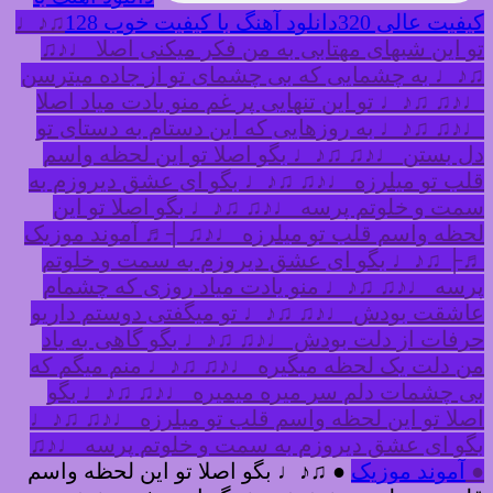
کیفیت عالی 320
دانلود آهنگ با کیفیت خوب 128
♫♪♩
تو این شبهای مهتابی به من فکر میکنی اصلا ♩♪♫
♫♪♩ به چشمایی که بی چشمای تو از جاده میترسن
♩♪♫ ♫♪♩ تو این تنهایی پر غم منو یادت میاد اصلا
♩♪♫ ♫♪♩ به روزهایی که این دستام به دستای تو
دل بستن ♩♪♫ ♫♪♩ بگو اصلا تو این لحظه واسم
قلب تو میلرزه ♩♪♫ ♫♪♩ بگو ای عشق دیروزم به
سمت و خلوتم پرسه ♩♪♫ ♫♪♩ بگو اصلا تو این
لحظه واسم قلب تو میلرزه ♩♪♫ ┤♬ آموند موزیک
♬├ ♫♪♩ بگو ای عشق دیروزم به سمت و خلوتم
پرسه ♩♪♫ ♫♪♩ منو یادت میاد روزی که چشمام
عاشقت بودش ♩♪♫ ♫♪♩ تو میگفتی دوستم داریو
حرفات از دلت بودش ♩♪♫ ♫♪♩ بگو گاهی به یاد
من دلت یک لحظه میگیره ♩♪♫ ♫♪♩ منم میگم که
بی چشمات دلم سر میره میمیره ♩♪♫ ♫♪♩ بگو
اصلا تو این لحظه واسم قلب تو میلرزه ♩♪♫ ♫♪♩
بگو ای عشق دیروزم به سمت و خلوتم پرسه ♩♪♫
●
آموند موزیک
● ♫♪♩ بگو اصلا تو این لحظه واسم