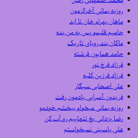
محمد اصفهانی رفتن
روزبه بمانی آخرالزمون
ماهان بهرام خان تا ابد
حامیم قلبمو پس به من بده
ماکان بند رویای تاریک
حامد همایون فرشته
فرزاد فرخ نور
فرزاد فرزین کلبه
علی اصحابی سیگار
فریدون آسرایی یادمون رفت
روزبه بمانی میخوام ببخشم خودمو
رضا یزدانی یخ تنهاییم رو آب کن
علی یاسینی نمیخواستم