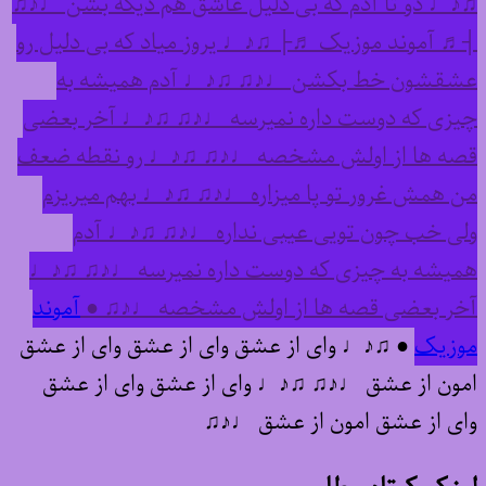
♫♪♩ دو تا آدم که بی دلیل عاشق هم دیگه بشن ♩♪♫
┤♬ آموند موزیک ♬├ ♫♪♩ یروز میاد که بی دلیل رو
عشقشون خط بکشن ♩♪♫ ♫♪♩ آدم همیشه به
چیزی که دوست داره نمیرسه ♩♪♫ ♫♪♩ آخر بعضی
قصه ها از اولش مشخصه ♩♪♫ ♫♪♩ رو نقطه ضعف
من همش غرور تو پا میزاره ♩♪♫ ♫♪♩ بهم میریزم
ولی خب چون تویی عیبی نداره ♩♪♫ ♫♪♩ آدم
همیشه به چیزی که دوست داره نمیرسه ♩♪♫ ♫♪♩
آخر بعضی قصه ها از اولش مشخصه ♩♪♫ ●
آموند
موزیک
● ♫♪♩ وای از عشق وای از عشق وای از عشق
امون از عشق ♩♪♫ ♫♪♩ وای از عشق وای از عشق
وای از عشق امون از عشق ♩♪♫