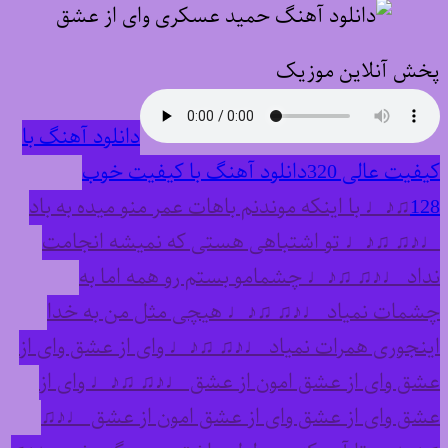
پخش آنلاین موزیک
دانلود آهنگ با
کیفیت عالی 320
دانلود آهنگ با کیفیت خوب
128
♫♪♩ با اینکه موندنم باهات عمر منو میده به باد
♩♪♫ ♫♪♩ تو اشتباهی هستی که نمیشه انجامت
نداد ♩♪♫ ♫♪♩ چشمامو بستم رو همه اما به
چشمات نمیاد ♩♪♫ ♫♪♩ هیچی مثل من به خدا
اینجوری همرات نمیاد ♩♪♫ ♫♪♩ وای از عشق وای از
عشق وای از عشق امون از عشق ♩♪♫ ♫♪♩ وای از
عشق وای از عشق وای از عشق امون از عشق ♩♪♫