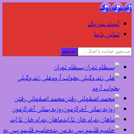
آموند موزیک
آموند موزیک
تماس با ما
جستجو
بسطام تهران
علی زند وکیلی
بخواب آروم
محمد اصفهانی رفتن
روزبه بمانی آخرالزمون
ماهان بهرام خان تا ابد
حامیم قلبمو پس به