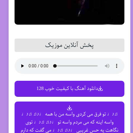
پخش آنلاین موزیک
دانلود آهنگ با کیفیت خوب 128
♫♪♩ تو فرق می کردی واسه من با همه ♩♪♫ ♫♪♩
واسه اینه که می مردم واسه تو ♩♪♫ ♫♪♩ توی
نگاهت یه حس غریبی ♩♪♫ ♫♪♩ می گفت که دارم