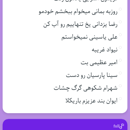
روزبه بمانی میخوام ببخشم خودمو
رضا یزدانی یخ تنهاییم رو آب کن
علی یاسینی نمیخواستم
نیواد غریبه
امیر عظیمی بت
سینا پارسیان رو دست
شهرام شکوهی گرگ چشات
ایوان بند عزیزم باریکلا
full