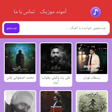
آموند موزیک
تماس با ما
جستجو
بسطام تهران
علی زند وکیلی بخواب
محمد اصفهانی رفتن
آروم