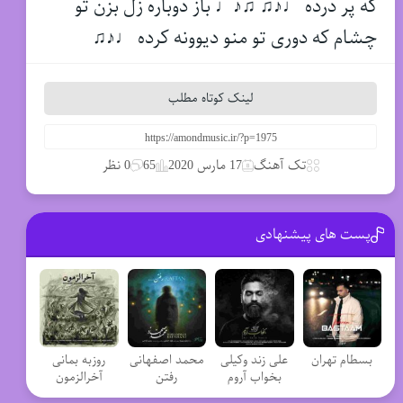
که پر درده ♩♪♫ ♫♪♩ باز دوباره زل بزن تو
چشام که دوری تو منو دیوونه کرده ♩♪♫
لینک کوتاه مطلب
تک آهنگ
17 مارس 2020
65
0 نظر
پست های پیشنهادی
بسطام تهران
علی زند وکیلی
محمد اصفهانی
روزبه بمانی
بخواب آروم
رفتن
آخرالزمون