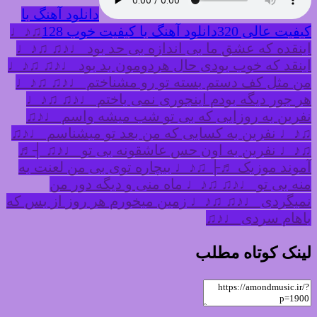
دانلود آهنگ با
کیفیت عالی 320
دانلود آهنگ با کیفیت خوب 128
♫♪♩
اینقده که عشق ما بی اندازه بی حد بود ♩♪♫ ♫♪♩
اینقد که خوب بودی حال هردومون بد بود ♩♪♫ ♫♪♩
من مثل کف دستم بسته تو رو مشناختم ♩♪♫ ♫♪♩
هر جور دیگه بودم اینجوری نمی باختم ♩♪♫ ♫♪♩
نفرین به روزایی که بی تو شب میشه واسم ♩♪♫
♫♪♩ نفرین به کسایی که من بعد تو میشناسم ♩♪♫
♫♪♩ نفرین به اون حس عاشقونه بی تو ♩♪♫ ┤♬
آموند موزیک ♬├ ♫♪♩ بیچاره توی بی من لعنت به
منه بی تو ♩♪♫ ♫♪♩ ماه منی و دیگه دور من
نمیگردی ♩♪♫ ♫♪♩ زمین میخورم هر روز از بس که
باهام سردی ♩♪♫
لینک کوتاه مطلب