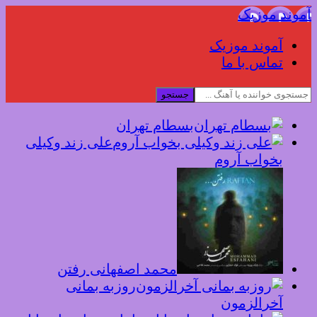
آموند موزیک
آموند موزیک
تماس با ما
جستجو
بسطام تهران
علی زند وکیلی
بخواب آروم
محمد اصفهانی رفتن
روزبه بمانی
آخرالزمون