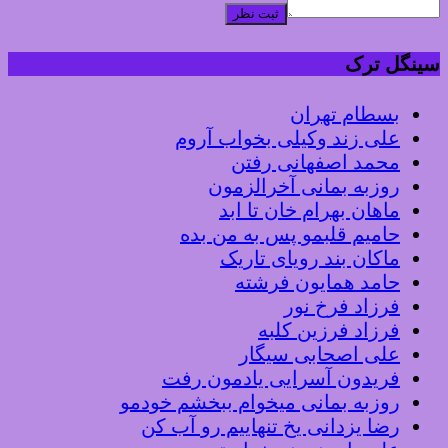
ثبت نظر
سینگل ترک
بسطام تهران
علی زند وکیلی بخواب آروم
محمد اصفهانی رفتن
روزبه بمانی آخرالزمون
ماهان بهرام خان تا ابد
حامیم قلبمو پس به من بده
ماکان بند رویای تاریک
حامد همایون فرشته
فرزاد فرخ نور
فرزاد فرزین کلبه
علی اصحابی سیگار
فریدون آسرایی یادمون رفت
روزبه بمانی میخوام ببخشم خودمو
رضا یزدانی یخ تنهاییم رو آب کن