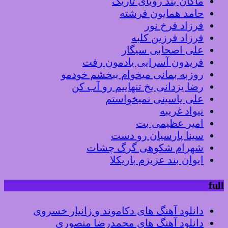
ماکان بند رویای تاریک
حامد همایون فرشته
فرزاد فرخ نور
فرزاد فرزین کلبه
علی اصحابی سیگار
فریدون آسرایی یادمون رفت
روزبه بمانی میخوام ببخشم خودمو
رضا یزدانی یخ تنهاییم رو آب کن
علی یاسینی نمیخواستم
نیواد غریبه
امیر عظیمی بت
سینا پارسیان رو دست
شهرام شکوهی گرگ چشات
ایوان بند عزیزم باریکلا
full
دانلود آهنگ های دکاموند و زانیار خسروی
دانلود آهنگ های محمدرضا منصوری