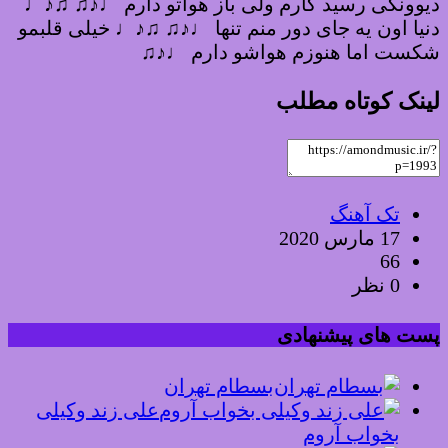
دیوونگی رسید کارم ولی باز هواتو دارم ♩♪♫ ♫♪♩
دنیا اون یه جای دور منم تنها ♩♪♫ ♫♪♩ خیلی قلبمو
شکست اما هنوزم هواشو دارم ♩♪♫
لینک کوتاه مطلب
تک آهنگ
17 مارس 2020
66
0 نظر
پست های پیشنهادی
بسطام تهران
علی زند وکیلی
بخواب آروم