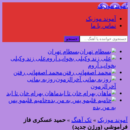
آموند موزیک
آموند موزیک
تماس با ما
جستجو
بسطام تهران
علی زند وکیلی
بخواب آروم
محمد اصفهانی رفتن
روزبه بمانی
آخرالزمون
ماهان بهرام خان تا ابد
حامیم قلبمو پس
به من بده
آموند موزیک
»
تک آهنگ
»
حمید عسکری فاز
فراموشی (ورژن جدید)