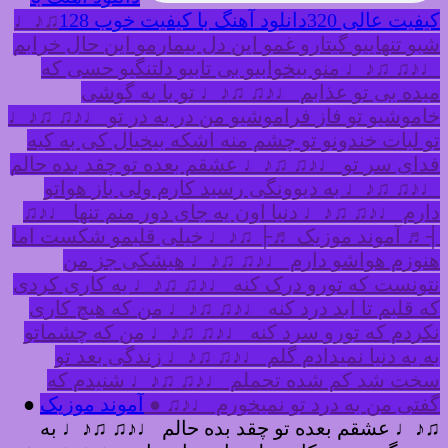
کیفیت عالی 320
دانلود آهنگ با کیفیت خوب 128
♫♪♩
شبو تنهاییو گیتارو غمو این دل بیمارمو این حال خرابم
♩♪♫ ♫♪♩ منو بیخوابیو بی تابیو دلتنگیو حسی که
میده بی تو عذابم ♩♪♫ ♫♪♩ تو با یه گوشی
خاموشیو تو فاز فراموشیو من در به در تو ♩♪♫ ♫♪♩
تو لبات خندونو تو چشم منه اشکه بیخیال کی به کیه
فدای سر تو ♩♪♫ ♫♪♩ عشقم بعده تو چقد بده حالم
♩♪♫ ♫♪♩ به دیوونگی رسید کارم ولی باز هواتو
دارم ♩♪♫ ♫♪♩ دنیا اون یه جای دور منم تنها ♩♪♫
┤♬ آموند موزیک ♬├ ♫♪♩ خیلی قلبمو شکست اما
هنوزم هواشو دارم ♩♪♫ ♫♪♩ هیشکی جز من
نتونست که تورو درک کنه ♩♪♫ ♫♪♩ یه کاری کردی
که قلبم تا ابد درد کنه ♩♪♫ ♫♪♩ من که هیچ کاری
نکردم که تورو سرد کنه ♩♪♫ ♫♪♩ من که چشماتو
به یه دنیا نمیدادم گلم ♩♪♫ ♫♪♩ زندگی بعد تو
سخت شد کم شده تحملم ♩♪♫ ♫♪♩ شنیدم که
گفتی من به درد تو نمیخورم ♩♪♫ ●
آموند موزیک
●
♫♪♩ عشقم بعده تو چقد بده حالم ♩♪♫ ♫♪♩ به