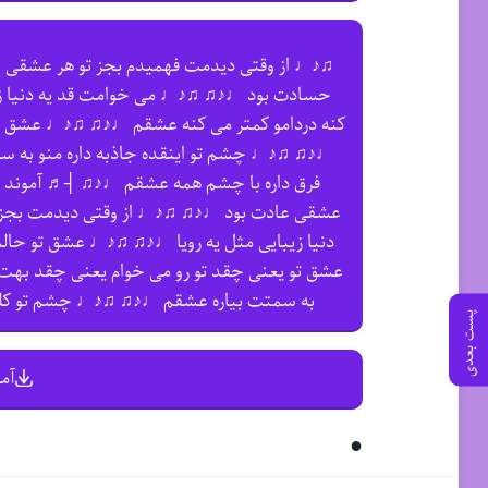
♫♪♩ از وقتی دیدمت فهمیدم بجز تو هر عشقی 
حسادت بود ♩♪♫ ♫♪♩ می خوامت قد یه دنیا زی
کنه دردامو کمتر می کنه عشقم ♩♪♫ ♫♪♩ عشق تو
♩♪♫ ♫♪♩ چشم تو اینقده جاذبه داره منو به 
فرق داره با چشم همه عشقم ♩♪♫ ┤♬ آموند 
عشقی عادت بود ♩♪♫ ♫♪♩ از وقتی دیدمت بجز
دنیا زیبایی مثل یه رویا ♩♪♫ ♫♪♩ عشق تو حال
عشق تو یعنی چقد تو رو می خوام یعنی چقد بهت
به سمتت بیاره عشقم ♩♪♫ ♫♪♩ چشم تو کلی
پست بعدی
آم
●