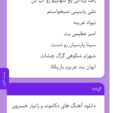
رضا یزدانی یخ تنهاییم رو آب کن
علی یاسینی نمیخواستم
نیواد غریبه
امیر عظیمی بت
سینا پارسیان رو دست
شهرام شکوهی گرگ چشات
ایوان بند عزیزم باریکلا
پست قبلی
full
دانلود آهنگ های دکاموند و زانیار خسروی