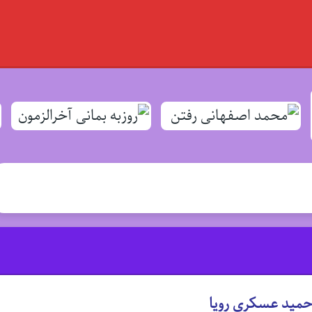
حمید عسکری رویا