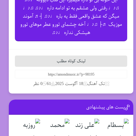
♫♪♩ رفتی ولی عشقم به تو ادامه داره ♩♪♫ ♫♪♩
میگن که عشق واقعی فقط یه باره ♩♪♫ ┤♬ آموند
موزیک ♬├ ♫♪♩ آخه چشمای تورو عطر موهای تورو
هیشکی نداره ♩♪♫
لینک کوتاه مطلب
تک آهنگ
18 آگوست 2025
61
0 نظر
پست های پیشنهادی