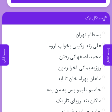
سینگل ترک
بسطام تهران
علی زند وکیلی بخواب آروم
پست بعدی
پست قبلی
محمد اصفهانی رفتن
روزبه بمانی آخرالزمون
ماهان بهرام خان تا ابد
حامیم قلبمو پس به من بده
ماکان بند رویای تاریک
حامد همایون فرشته