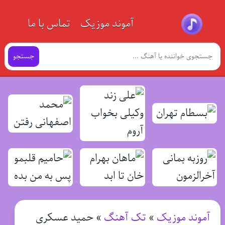
آموند موزیک
تماس با ما
جستجو
آموند موزیک
»
تک آهنگ
»
حمید عسکری