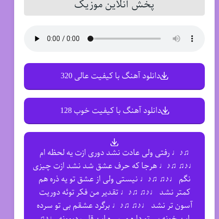
پخش آنلاین موزیک
دانلود آهنگ با کیفیت عالی 320
دانلود آهنگ با کیفیت خوب 128
♫♪♩ رفتی ولی عادت نشد دوری ازت یه لحظه ام
♩♪♫ ♫♪♩ هرجا که حرف عشق شد نشد ازت چیزی
نگم ♩♪♫ ♫♪♩ نیستی ولی از عشق تو یه ذره هم
کمتر نشد ♩♪♫ ♫♪♩ تقدیر من فکر توئه دوریت
آسون تر نشد ♩♪♫ ♫♪♩ برگرد عشقم بی تو سرده
این خونه بی تو داره میمیره این قلب دیوونه ♩♪♫