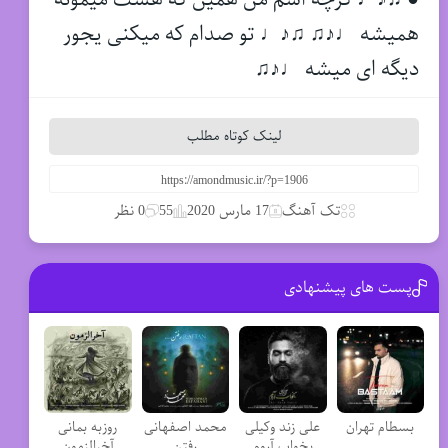
همیشه ♩♪♫ ♫♪♩ تو صدام که میکنی یجور
دیگه ای میشه ♩♪♫
لینک کوتاه مطلب
تک آهنگ
17 مارس 2020
55
0 نظر
پست های پیشنهادی
بسطام تهران
علی زند وکیلی
محمد اصفهانی
روزبه بمانی
بخواب آروم
رفتن
آخرالزمون