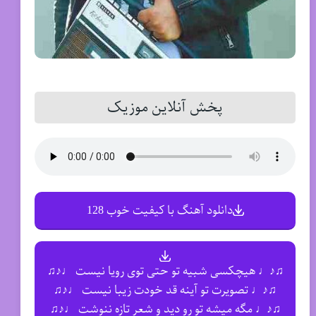
پخش آنلاین موزیک
دانلود آهنگ با کیفیت خوب 128
♫♪♩ هیچکسی شبیه تو حتی توی رویا نیست ♩♪♫
♫♪♩ تصویرت تو آینه قد خودت زیبا نیست ♩♪♫
♫♪♩ مگه میشه تو رو دید و شعر تازه ننوشت ♩♪♫