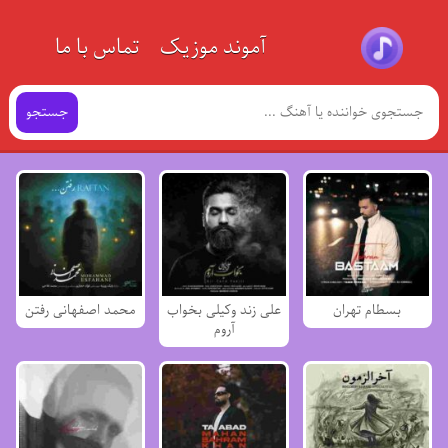
آموند موزیک
تماس با ما
جستجو
بسطام تهران
علی زند وکیلی بخواب
محمد اصفهانی رفتن
آروم