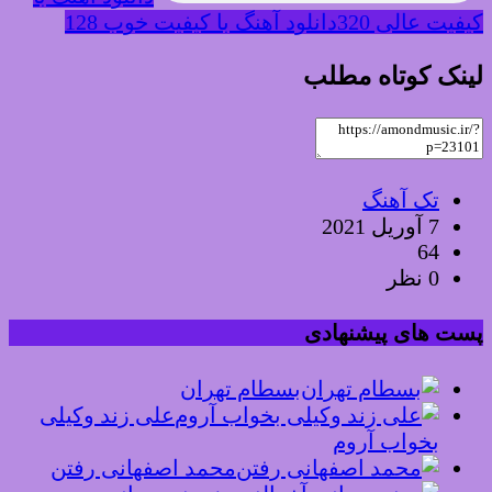
کیفیت عالی 320
دانلود آهنگ با کیفیت خوب 128
لینک کوتاه مطلب
تک آهنگ
7 آوریل 2021
64
0 نظر
پست های پیشنهادی
بسطام تهران
علی زند وکیلی
بخواب آروم
محمد اصفهانی رفتن