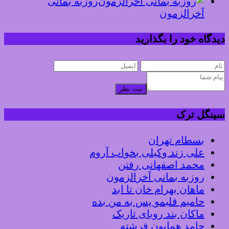
روزبه بمانی
آخرالزمون
دیدگاه خود را بگذارید
ثبت نظر
سینگل ترک
بسطام تهران
علی زند وکیلی بخواب آروم
محمد اصفهانی رفتن
روزبه بمانی آخرالزمون
ماهان بهرام خان تا ابد
حامیم قلبمو پس به من بده
ماکان بند رویای تاریک
حامد همایون فرشته