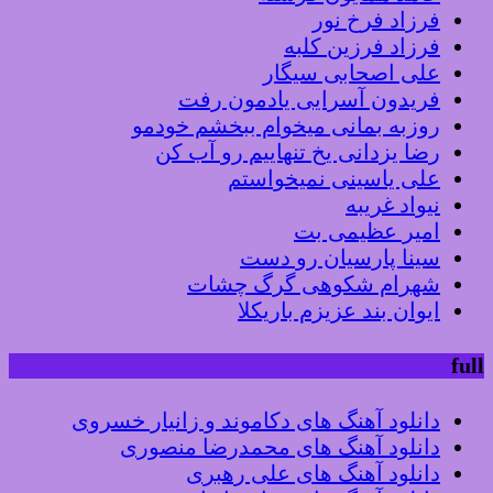
فرزاد فرخ نور
فرزاد فرزین کلبه
علی اصحابی سیگار
فریدون آسرایی یادمون رفت
روزبه بمانی میخوام ببخشم خودمو
رضا یزدانی یخ تنهاییم رو آب کن
علی یاسینی نمیخواستم
نیواد غریبه
امیر عظیمی بت
سینا پارسیان رو دست
شهرام شکوهی گرگ چشات
ایوان بند عزیزم باریکلا
full
دانلود آهنگ های دکاموند و زانیار خسروی
دانلود آهنگ های محمدرضا منصوری
دانلود آهنگ های علی رهبری