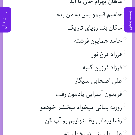
ماهان بهرام خان تا ابد
حامیم قلبمو پس به من بده
پست بعدی
پست قبلی
ماکان بند رویای تاریک
حامد همایون فرشته
فرزاد فرخ نور
فرزاد فرزین کلبه
علی اصحابی سیگار
فریدون آسرایی یادمون رفت
روزبه بمانی میخوام ببخشم خودمو
رضا یزدانی یخ تنهاییم رو آب کن
علی یاسینی نمیخواستم