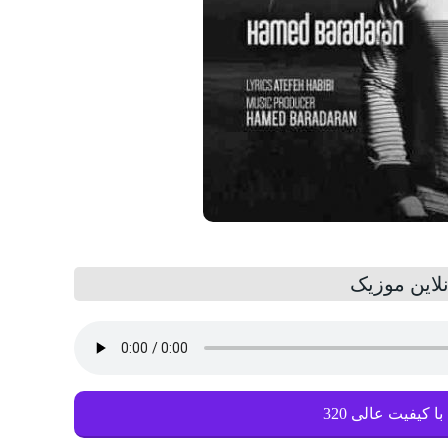
لاین موزیک
با کیفیت عالی 320