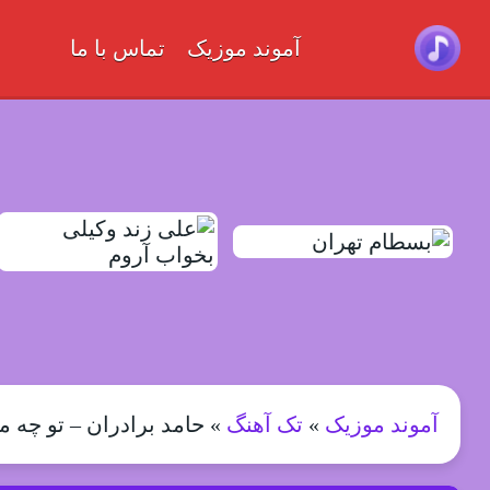
آموند موزیک
تماس با ما
آموند موزیک
»
تک آهنگ
»
حامد برادران – تو چه 