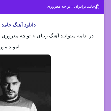
حامد برادران – تو چه مغروری
دانلود آهنگ حامد 
در ادامه میتوانید آهنگ زیبای ♫ تو چه مغروری
ح
آموند موزی