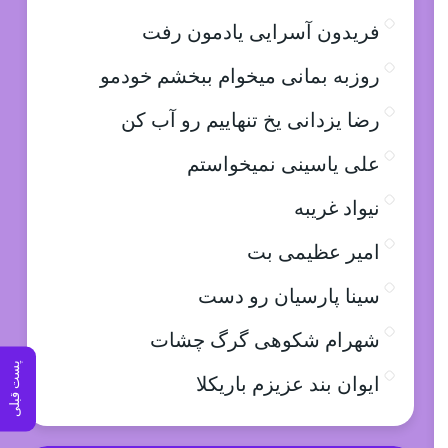
فریدون آسرایی یادمون رفت
روزبه بمانی میخوام ببخشم خودمو
رضا یزدانی یخ تنهاییم رو آب کن
علی یاسینی نمیخواستم
نیواد غریبه
امیر عظیمی بت
سینا پارسیان رو دست
شهرام شکوهی گرگ چشات
پست قبلی
ایوان بند عزیزم باریکلا