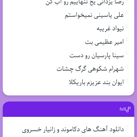
رضا یزدانی یخ تنهاییم رو آب کن
علی یاسینی نمیخواستم
نیواد غریبه
امیر عظیمی بت
سینا پارسیان رو دست
شهرام شکوهی گرگ چشات
ایوان بند عزیزم باریکلا
full
دانلود آهنگ های دکاموند و زانیار خسروی