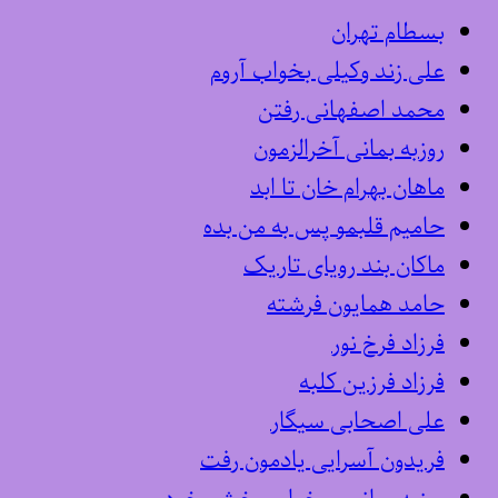
بسطام تهران
علی زند وکیلی بخواب آروم
محمد اصفهانی رفتن
روزبه بمانی آخرالزمون
ماهان بهرام خان تا ابد
حامیم قلبمو پس به من بده
ماکان بند رویای تاریک
حامد همایون فرشته
فرزاد فرخ نور
فرزاد فرزین کلبه
علی اصحابی سیگار
فریدون آسرایی یادمون رفت