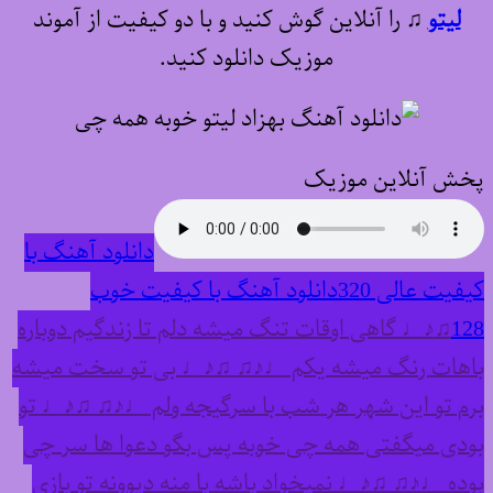
لیتو
♫
را آنلاین گوش کنید و با دو کیفیت از آموند
موزیک دانلود کنید.
پخش آنلاین موزیک
دانلود آهنگ با
کیفیت عالی 320
دانلود آهنگ با کیفیت خوب
128
♫♪♩ گاهی اوقات تنگ میشه دلم تا زندگیم دوباره
باهات رنگ میشه یکم ♩♪♫ ♫♪♩ بی تو سخت میشه
برم تو این شهر هر شب با سرگیجه ولم ♩♪♫ ♫♪♩ تو
بودی میگفتی همه چی خوبه پس بگو دعوا ها سر چی
بوده ♩♪♫ ♫♪♩ نمیخواد باشه با منه دیوونه تو بازی