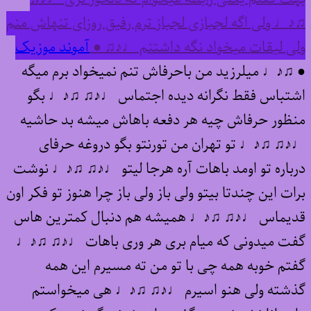
♫♪♩ ولی اگه لجبازی لجباز ترم رفیق روزای تنهاش منم
ولی لیقات میخواد نگه داشتنم ♩♪♫ ●
آموند موزیک
● ♫♪♩ میلرزید من باحرفاش تنم نمیخواد برم میگه
اشتباس فقط نگرانه دیده اجتماس ♩♪♫ ♫♪♩ بگو
منظور حرفاش چیه هر دفعه باهاش میشه بد حاشیه
♩♪♫ ♫♪♩ تو تهران من تورنتو بگو دروغه حرفای
درباره تو اومد باهات آره هرجا لیتو ♩♪♫ ♫♪♩ نوشت
برات این چندتا بیتو ولی باز ولی باز چرا هنوز تو فکر اون
قدیماس ♩♪♫ ♫♪♩ همیشه هم دنبال کمترین هاس
گفت میدونی که میام بری هر وری باهات ♩♪♫ ♫♪♩
گفتم خوبه همه چی با تو من ته مسیرم این همه
گذشته ولی هنو اسیرم ♩♪♫ ♫♪♩ هی میخواستم