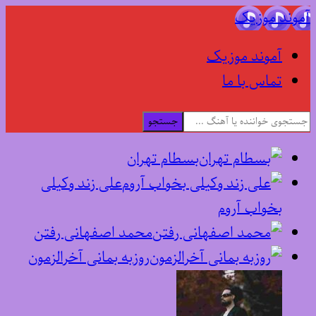
آموند موزیک
آموند موزیک
تماس با ما
جستجو
بسطام تهران
علی زند وکیلی
بخواب آروم
محمد اصفهانی رفتن
روزبه بمانی آخرالزمون