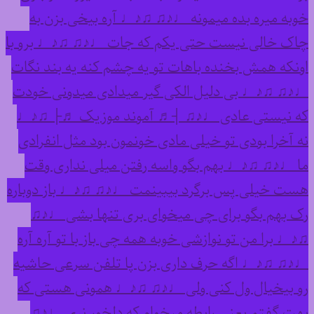
خوبه میره بده میمونه ♩♪♫ ♫♪♩ آره بیخی بزن به
چاک خالی نیست حتی یکم که جات ♩♪♫ ♫♪♩ برو با
اونکه همش بخنده باهات تو یه چشم کنه یه بند نگات
♩♪♫ ♫♪♩ بی دلیل الکی گیر میدادی میدونی خودت
که نیستی عادی ♩♪♫ ┤♬ آموند موزیک ♬├ ♫♪♩
نه آخرا بودی تو خیلی مادی خونمون بود مثل انفرادی
ما ♩♪♫ ♫♪♩ بهم بگو واسه رفتن میلی نداری وقت
هست خیلی پس برگرد بیبینمت ♩♪♫ ♫♪♩ باز دوباره
رک بهم بگو برای چی میخوای بری تنها بشی ♩♪♫
♫♪♩ برا من تو نوازشی خوبه همه چی باز با تو آره آره
♩♪♫ ♫♪♩ اگه حرف داری بزن پا تلفن سرعی حاشیه
رو بیخیال ول کنی ولی ♩♪♫ ♫♪♩ همونی هستی که
بهت گفتم یعنی رابطه میخوام که دلخور نری ♩♪♫