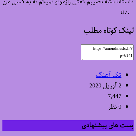
داستانا نشه نصیبم گفتی رازمونو نمیگم نه به کسی من
♩♪♫
لینک کوتاه مطلب
تک آهنگ
2 آوریل 2020
7,447
0 نظر
پست های پیشنهادی