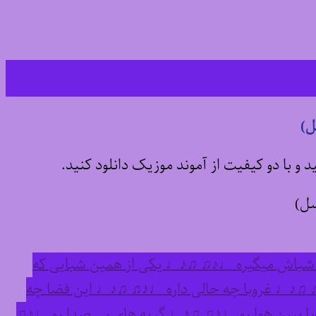
ل)
د و با دو کیفیت از آموند موزیک دانلود کنید.
شباش میگیره ♩♪♫ ♫♪♩ یکی از همین شبایی که
♫♪♩ غروبا چه حالی داره ♩♪♫ ♫♪♩ این فضا چه
ا ببین هوا رو ♩♪♫ ♫♪♩ گریه های بی صدا رو ♩♪♫