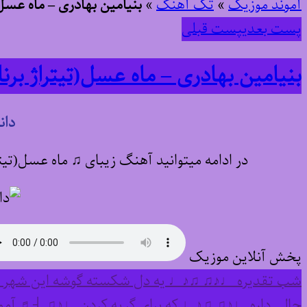
آموند موزیک
»
تک آهنگ
»
بنیامین بهادری – ماه عسل(
پست بعدی
پست قبلی
بنیامین بهادری – ماه عسل(تیتراژ برن
دان
در ادامه میتوانید آهنگ زیبای ♫ ماه عسل(تیت
پخش آنلاین موزیک
شب تقدیره ♩♪♫ ♫♪♩ یه دل شکسته گوشه این شهر صد
حالی داره ♩♪♫ ♫♪♩ که برای گریه کردن ♩♪♫ ┤♬ آمو