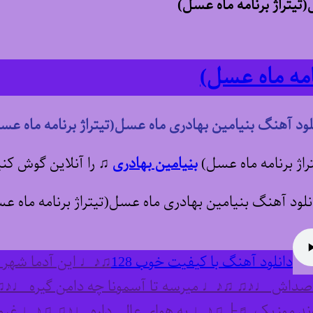
تیتراژ برنامه ماه عسل)
امه ماه عسل)
لود آهنگ بنیامین بهادری ماه عسل(تیتراژ برنامه ماه عس
راژ برنامه ماه عسل)
بنیامین بهادری
♫
را آنلاین گوش کنی
دانلود آهنگ با کیفیت خوب 128
♫♪♩ این آدما شهر 
اش ♩♪♫ ♫♪♩ میرسه تا آسمونا چه دامن گیره ♩♪♫ 
ند موزیک ♬├ ♫♪♩ یه هوای عالی داره ♩♪♫ ♫♪♩ غروب