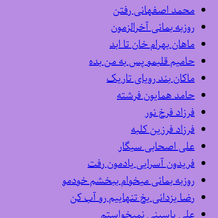
محمد اصفهانی رفتن
روزبه بمانی آخرالزمون
ماهان بهرام خان تا ابد
حامیم قلبمو پس به من بده
ماکان بند رویای تاریک
حامد همایون فرشته
فرزاد فرخ نور
فرزاد فرزین کلبه
علی اصحابی سیگار
فریدون آسرایی یادمون رفت
روزبه بمانی میخوام ببخشم خودمو
رضا یزدانی یخ تنهاییم رو آب کن
علی یاسینی نمیخواستم